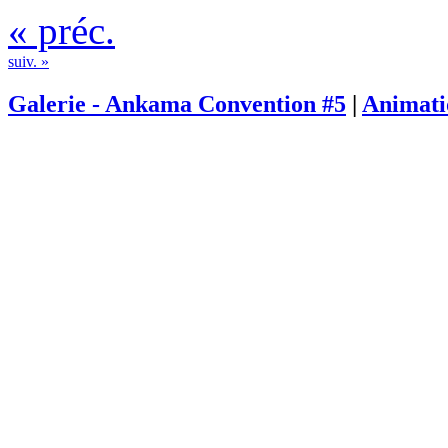
« préc.
suiv. »
Galerie - Ankama Convention #5
|
Animati