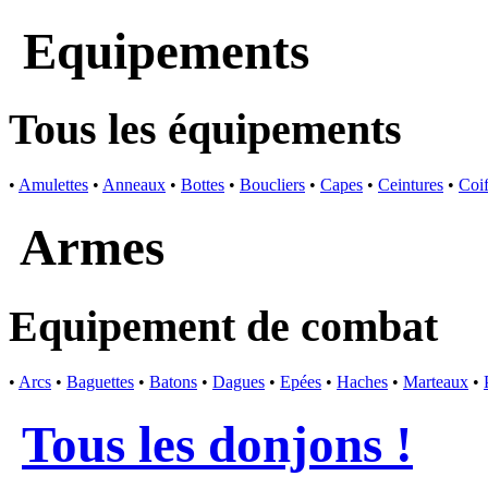
Equipements
Tous les équipements
•
Amulettes
•
Anneaux
•
Bottes
•
Boucliers
•
Capes
•
Ceintures
•
Coif
Armes
Equipement de combat
•
Arcs
•
Baguettes
•
Batons
•
Dagues
•
Epées
•
Haches
•
Marteaux
•
Tous les donjons !