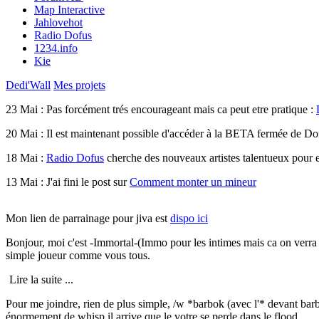
Map Interactive
Jahlovehot
Radio Dofus
1234.info
Kie
Dedi'Wall
Mes projets
23 Mai :
Pas forcément trés encourageant mais ca peut etre pratique :
20 Mai :
Il est maintenant possible d'accéder à la BETA fermée de Do
18 Mai :
Radio Dofus
cherche des nouveaux artistes talentueux pour en
13 Mai :
J'ai fini le post sur
Comment monter un mineur
Mon lien de parrainage pour jiva est
dispo ici
Bonjour, moi c'est
-Immortal-
(Immo pour les intimes mais ca on verra p
simple joueur comme vous tous.
Lire la suite ...
Pour me joindre, rien de plus simple,
/w *barbok
(avec l'* devant barb
énormement de whisp il arrive que le votre se perde dans le flood.