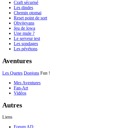
Craft sécurisé
Les dindes
Chemin otomai
Reset point de sort
Obvijevans
Jeu de lowa
Une mule ?
Le serveur test
Les sondages
Les pévétons
Aventures
Les Quetes
Donjons
Fun !
Mes Aventures
Fan-Art
Vidéos
Autres
Liens
Forum AD