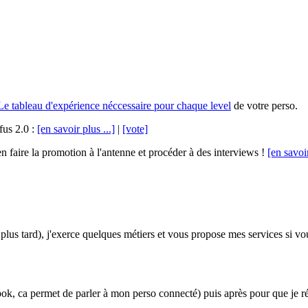
Le tableau d'expérience néccessaire pour chaque level
de votre perso.
fus 2.0 :
[en savoir plus ...]
|
[vote]
 faire la promotion à l'antenne et procéder à des interviews !
[en savoir
lus tard), j'exerce quelques métiers et vous propose mes services si vou
ok, ca permet de parler à mon perso connecté) puis après pour que je répond