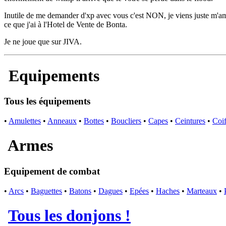
Inutile de me demander d'xp avec vous c'est NON, je viens juste m'am
ce que j'ai à l'Hotel de Vente de Bonta.
Je ne joue que sur JIVA.
Equipements
Tous les équipements
•
Amulettes
•
Anneaux
•
Bottes
•
Boucliers
•
Capes
•
Ceintures
•
Coif
Armes
Equipement de combat
•
Arcs
•
Baguettes
•
Batons
•
Dagues
•
Epées
•
Haches
•
Marteaux
•
Tous les donjons !