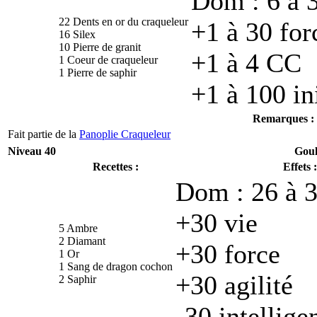
Dom : 6 à 3
22 Dents en or du craqueleur
+1 à 30 for
16 Silex
10 Pierre de granit
+1 à 4 CC
1 Coeur de craqueleur
1 Pierre de saphir
+1 à 100 in
Remarques :
Fait partie de la
Panoplie Craqueleur
Niveau 40
Goul
Recettes :
Effets :
Dom : 26 à 3
+30 vie
5 Ambre
2 Diamant
+30 force
1 Or
1 Sang de dragon cochon
+30 agilité
2 Saphir
-30 intellige