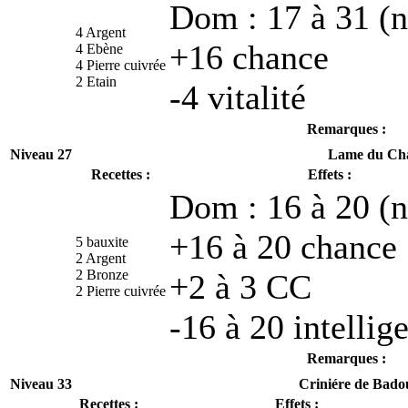
Dom : 17 à 31 (n
4 Argent
+16 chance
4 Ebène
4 Pierre cuivrée
2 Etain
-4 vitalité
Remarques :
Niveau 27
Lame du Ch
Recettes :
Effets :
Dom : 16 à 20 (n
+16 à 20 chance
5 bauxite
2 Argent
2 Bronze
+2 à 3 CC
2 Pierre cuivrée
-16 à 20 intellig
Remarques :
Niveau 33
Criniére de Bado
Recettes :
Effets :