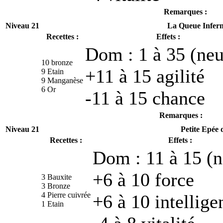
Remarques :
Niveau 21
La Queue Infern
Recettes :
Effets :
Dom : 1 à 35 (neu
10 bronze
+11 à 15 agilité
9 Etain
9 Manganèse
6 Or
-11 à 15 chance
Remarques :
Niveau 21
Petite Epée 
Recettes :
Effets :
Dom : 11 à 15 (n
+6 à 10 force
3 Bauxite
3 Bronze
4 Pierre cuivrée
+6 à 10 intellige
1 Etain