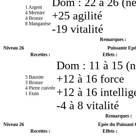
Dom : 22 à 26 (ne
1 Argent
+25 agilité
4 Merisier
4 Bronze
8 Manganèse
-19 vitalité
Remarques :
Niveau 26
Puissante Epé
Recettes :
Effets :
Dom : 11 à 15 (n
+12 à 16 force
5 Bauxite
3 Bronze
4 Pierre cuivrée
+12 à 16 intelli
1 Etain
-4 à 8 vitalité
Remarques :
Niveau 26
Epée du Puissant 
Recettes :
Effets :