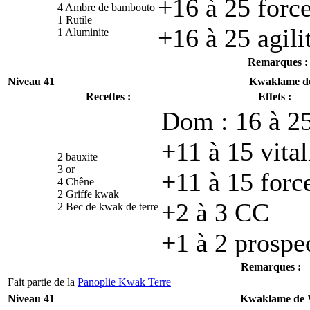
+16 à 25 forc
4 Ambre de bambouto
1 Rutile
+16 à 25 agili
1 Aluminite
Remarques :
Niveau 41
Kwaklame de
Recettes :
Effets :
Dom : 16 à 25
+11 à 15 vital
2 bauxite
3 or
+11 à 15 forc
4 Chêne
2 Griffe kwak
+2 à 3 CC
2 Bec de kwak de terre
+1 à 2 prospe
Remarques :
Fait partie de la
Panoplie Kwak Terre
Niveau 41
Kwaklame de 