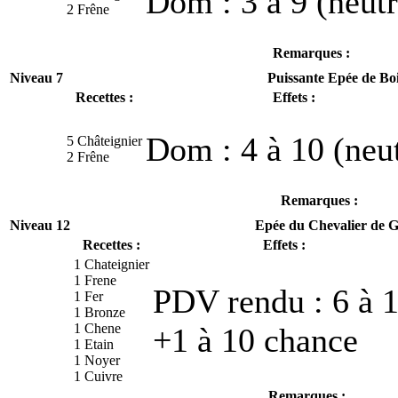
Dom : 3 à 9 (neutr
2 Frêne
Remarques :
Niveau 7
Puissante Epée de Boi
Recettes :
Effets :
Dom : 4 à 10 (neu
5 Châteignier
2 Frêne
Remarques :
Niveau 12
Epée du Chevalier de G
Recettes :
Effets :
1 Chateignier
1 Frene
PDV rendu : 6 à 
1 Fer
1 Bronze
1 Chene
+1 à 10 chance
1 Etain
1 Noyer
1 Cuivre
Remarques :