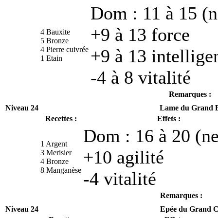
Dom : 11 à 15 (n
+9 à 13 force
4 Bauxite
5 Bronze
4 Pierre cuivrée
+9 à 13 intellige
1 Etain
-4 à 8 vitalité
Remarques :
Niveau 24
Lame du Grand 
Recettes :
Effets :
Dom : 16 à 20 (ne
1 Argent
+10 agilité
3 Merisier
4 Bronze
8 Manganèse
-4 vitalité
Remarques :
Niveau 24
Epée du Grand C