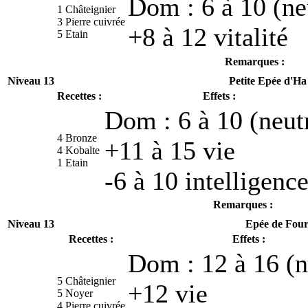
Dom : 6 à 10 (ne
1 Châteignier
3 Pierre cuivrée
+8 à 12 vitalité
5 Etain
Remarques :
Niveau 13
Petite Epée d'Ha
Recettes :
Effets :
Dom : 6 à 10 (neut
4 Bronze
+11 à 15 vie
4 Kobalte
1 Etain
-6 à 10 intelligenc
Remarques :
Niveau 13
Epée de Foura
Recettes :
Effets :
Dom : 12 à 16 (n
5 Châteignier
+12 vie
5 Noyer
4 Pierre cuivrée