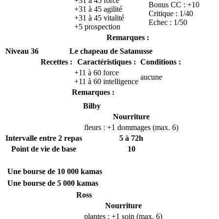
+31 à 45 force
Bonus CC : +10
+31 à 45 agilité
Critique : 1/40
+31 à 45 vitalité
Echec : 1/50
+5 prospection
Remarques :
Niveau 36
Le chapeau de Satanusse
Recettes :
Caractéristiques :
Conditions :
+11 à 60 force
aucune
+11 à 60 intelligence
Remarques :
Bilby
Nourriture
fleurs : +1 dommages (max. 6)
Intervalle entre 2 repas
5 à 72h
Point de vie de base
10
Une bourse de 10 000 kamas
Une bourse de 5 000 kamas
Ross
Nourriture
plantes : +1 soin (max. 6)