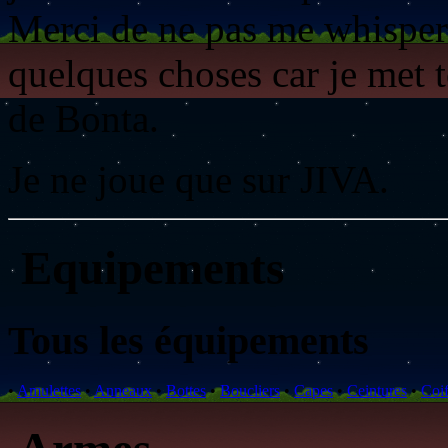
Merci de ne pas me whisper
quelques choses car je met t
de Bonta.
Je ne joue que sur JIVA.
Equipements
Tous les équipements
•
Amulettes
•
Anneaux
•
Bottes
•
Boucliers
•
Capes
•
Ceintures
•
Coif