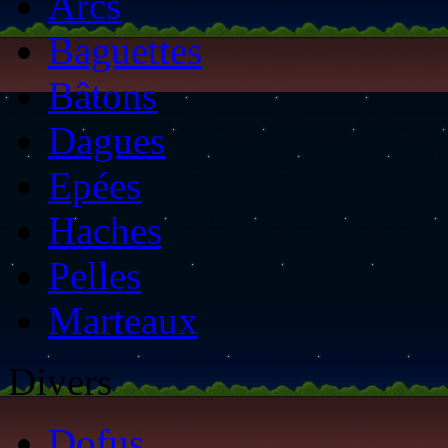
Arcs
Baguettes
Bâtons
Dagues
Epées
Haches
Pelles
Marteaux
Divers
Dofus