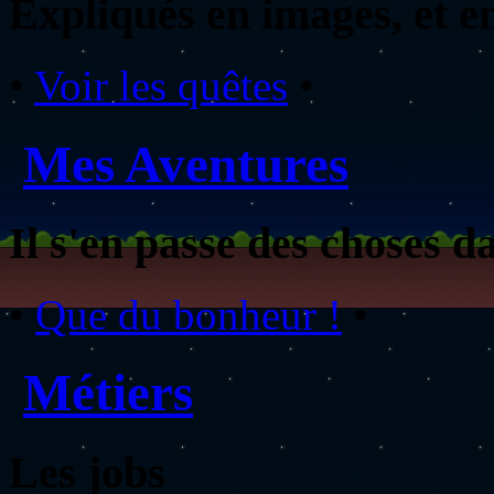
Expliqués en images, et en 
•
Voir les quêtes
•
Mes Aventures
Il s'en passe des choses d
•
Que du bonheur !
•
Métiers
Les jobs