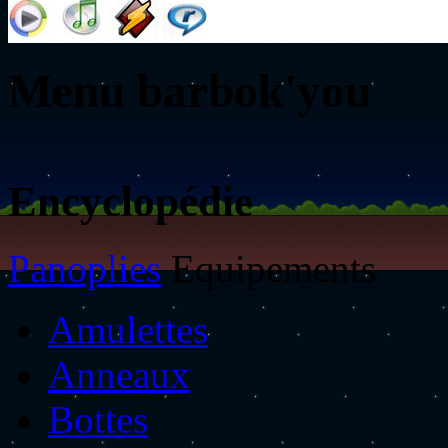
Menu barbok'you
Encyclopédie
Panoplies
Equipements
Amulettes
Anneaux
Bottes