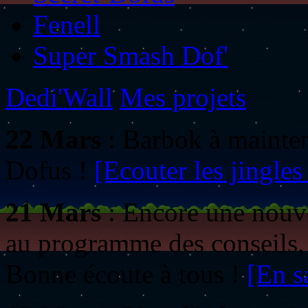
Fenell
Super Smash Dof'
Dedi'Wall
Mes projets
22 Mars
: Barbok à mainten
Dofus !
[Ecouter les jingles 
21 Mars
: Encore une nouve
au programme des conseils, 
Bonne écoute à tous !
[En s