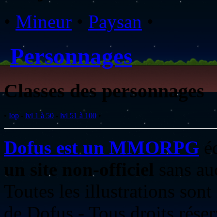
•
Mineur
•
Paysan
•
Personnages
Classes des personnages
•
Iop
-
lvl 1 à 50
-
lvl 51 à 100
•
Dofus est un MMORPG
éd
un site non-officiel
sans au
Toutes les illustrations son
de Dofus - Tous droits rése