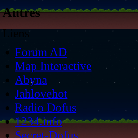
Autres
Liens
Forum AD
Map Interactive
Abyna
Jahlovehot
Radio Dofus
1234.info
Secret-Dofus