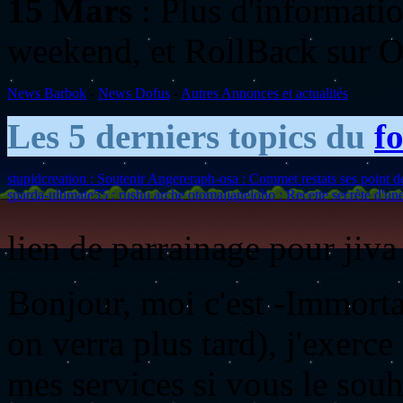
15 Mars
: Plus d'informatio
weekend, et RollBack sur 
News Barbok
-
News Dofus
-
Autres Annonces et actualités
Les 5 derniers topics du
f
stupidcreation : Soutenir Angere
raph-osa : Commet restats ses point de
sparda-ultimate55 : rushu arche otomai
janeloho : Recette secrète d'u
lien de parrainage pour jiva
Bonjour, moi c'est
-Immorta
on verra plus tard), j'exerc
mes services si vous le souh