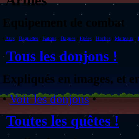
Armes
Equipement de combat
•
Arcs
•
Baguettes
•
Batons
•
Dagues
•
Epées
•
Haches
•
Marteaux
•
Tous les donjons !
Expliqués en images, et en 
•
Voir les donjons
•
Toutes les quêtes !