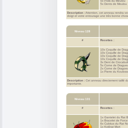
5x
Poils du Meulou
5x
Dents de Meulou
Description :
Attention, cet anneau rendra vot
doigt et votre entourage une très bonne chose
Niveau 128
#
Recettes :
10x
Coquille de Dra
10x
Coquille de Dra
10x
Coquille de Drag
10x
Coquille de Dra
3x
Dent de Crocabul
5x
Corne de Drague
2x
Corne de Dragoeu
1x
Pierre du Koulos
Description :
Cet anneau directement taillé d
importante.
Niveau 131
#
Recettes :
1x
Gantelet du Rat 
1x
Bracelet de Force
6x
Cubitus du Rat No
1x
Kolérat Mort