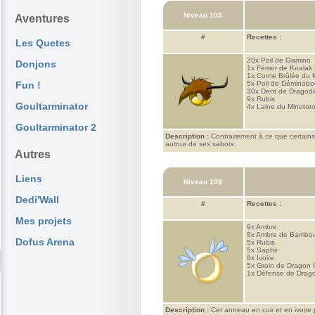
Niveau 105
Aventures
#
Recettes :
Les Quetes
20x
Poil de Gamino
Donjons
1x
Fémur de Koalak
1x
Corne Brûlée du M
Fun !
5x
Poil de Déminobo
30x
Dent de Dragod
9x
Rubis
Goultarminator
4x
Laine du Minotoro
Goultarminator 2
Description :
Contrairement à ce que certains 
autour de ses sabots.
Autres
Liens
Niveau 108
Dedi'Wall
#
Recettes :
Mes projets
9x
Ambre
8x
Ambre de Bambo
Dofus Arena
5x
Rubis
5x
Saphir
8x
Ivoire
5x
Groin de Dragon
1x
Défense de Drag
Description :
Cet anneau en cuir et en ivoire 