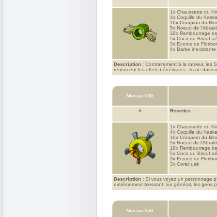
1x
Chaussette du K
4x
Coquille du Kask
16x
Croupion du Bito
5x
Noeud de l'Abrakle
18x
Rembourrage de
5x
Coco du Bitouf aé
3x
Ecorce de Florib
4x
Barbe inexistant
Description :
Contrairement à la rumeur, les S
renforcent les effets bénéfiques : ils ne doiv
Niveau 150
#
Recettes :
1x
Chaussette du K
4x
Coquille du Kask
16x
Croupion du Bito
5x
Noeud de l'Abrakle
18x
Rembourrage de
5x
Coco du Bitouf aé
3x
Ecorce de Florib
3x
Corail usé
Description :
Si vous voyez un personnage qui
extrêmement blessant. En général, les gens p
Niveau 150