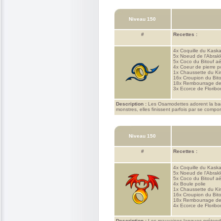
Niveau 150
#
Recettes :
4x
Coquille du Kask
5x
Noeud de l'Abrakle
5x
Coco du Bitouf aé
4x
Coeur de pierre po
1x
Chaussette du K
16x
Croupion du Bito
18x
Rembourrage de
3x
Ecorce de Florib
Description :
Les Osamodettes adorent la bagu
monstres, elles finissent parfois par se compo
Niveau 150
#
Recettes :
4x
Coquille du Kask
5x
Noeud de l'Abrakle
5x
Coco du Bitouf aé
4x
Boule polie
1x
Chaussette du K
16x
Croupion du Bito
18x
Rembourrage de
4x
Ecorce de Florib
Description :
Les mauvaises langues prétendent