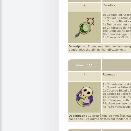
#
Recettes :
4x
Coquille du Kask
5x
Noeud de l'Abrakle
5x
Coco du Bitouf aé
4x
Tourbe séchée de
1x
Chaussette du K
16x
Croupion du Bito
18x
Rembourrage de
3x
Ecorce de Florib
Description :
Porter cet anneau est une marqu
bander plus vite afin de tirer efficacement.
Niveau 150
#
Recettes :
4x
Coquille du Kask
5x
Noeud de l'Abrakle
5x
Coco du Bitouf aé
3x
Ecorce de Florib
1x
Chaussette du K
16x
Croupion du Bito
18x
Rembourrage de
4x
Paille Vampiresq
Description :
Ce bijou à tête de mort était tra
coups bas. Les autres classes ont tendance à d