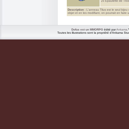
2x
Epaulette de Troo
Description :
L'anneau Tilus est le seul bijou 
objet et en les modifiant, on pourrait en faire
Dofus est un MMORPG
édité par
Ankama
.
Toutes les illustrations sont la propriété d'Ankama Stu