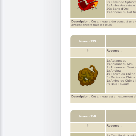
2x
Fémur de Sphincte
3x
Ambre Ancestrale
20x
Sang d'Oni
1x
Anneau du Rat No
Description :
Cet anneau a été conçu à une épo
avaient encore tous les leurs.
Niveau 139
#
Recettes :
1x
Abranneau
1x
Abranneau Mou
1x
Abranneau Somb
1x
Anobra
4x
Ecorce du Chêne
5x
Racine du Chêne
1x
Ambre du Chêne
3x
Bois Envoûté
Description :
Cet anneau est un excrément du
Niveau 150
#
Recettes :
4x
Coquille du Kask