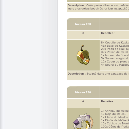
Description :
Cette petite alliance est parfai
leurs gros doigts boudinés, et leur incapacit
Niveau 120
#
Recettes :
8x
Coquille du Kask
45x
Bave du Kaskar
28x
Peau de Raul M
32x
Potion de métal 
1x
Anneau du Scara
5x
Sacrum magistral
15x
Coeur de pierre 
4x
Sourcil du Rasbou
Description :
Sculpté dans une carapace de Ka
Niveau 126
#
Recettes :
1x
Anneau du Mulou
1x
Mojo du Meulou
1x
Etoffe du Meulou
1x
Etoffe de Maître
10x
Cubitus de Momi
120x
Côtes de Pork