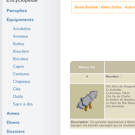
Encyclopédie
News Barbok
-
News Dofus
-
Autre
Panoplies
Equipements
Amulettes
Anneaux
Bottes
Boucliers
Bricoleur
Capes
Niveau 101
Ceintures
#
Recettes :
Chapeaux
50x
Dent de Dragod
Clés
2x
Kobalite
1x
Anneau Tribal
Outils
10x
Os de Chafer
3x
Ambre de Bambo
2x
Dent de Rat Blan
Sacs à dos
10x
Aluminite
Armes
Divers
Description :
Ce gantelet appartenait à Marie 
égorger, les plantes sauvages qui ne voulaient 
Dossiers