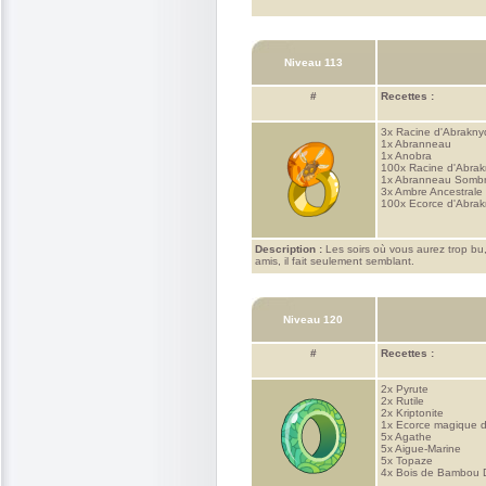
Niveau 113
#
Recettes :
3x
Racine d'Abrakny
1x
Abranneau
1x
Anobra
100x
Racine d'Abra
1x
Abranneau Somb
3x
Ambre Ancestrale
100x
Ecorce d'Abra
Description :
Les soirs où vous aurez trop bu, 
amis, il fait seulement semblant.
Niveau 120
#
Recettes :
2x
Pyrute
2x
Rutile
2x
Kriptonite
1x
Ecorce magique d
5x
Agathe
5x
Aigue-Marine
5x
Topaze
4x
Bois de Bambou 