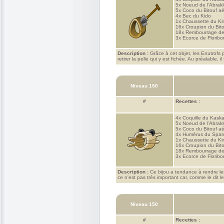
5x
Noeud de l'Abrakle
5x
Coco du Bitouf aé
4x
Bec du Kido
1x
Chaussette du K
16x
Croupion du Bito
18x
Rembourrage de
3x
Ecorce de Florib
Description :
Grâce à cet objet, les Enutrofs 
retirer la pelle qui y est fichée. Au préalable, 
Niveau 150
#
Recettes :
4x
Coquille du Kask
5x
Noeud de l'Abrakle
5x
Coco du Bitouf aé
4x
Humérus du Spar
1x
Chaussette du K
16x
Croupion du Bito
18x
Rembourrage de
3x
Ecorce de Florib
Description :
Ce bijou a tendance à rendre le
ce n'est pas très important car, comme le dit 
Niveau 150
#
Recettes :