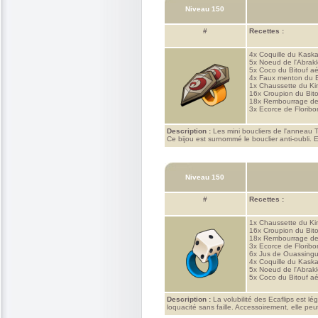
Niveau 150
#
Recettes :
4x
Coquille du Kask
5x
Noeud de l'Abrakle
5x
Coco du Bitouf aé
4x
Faux menton du 
1x
Chaussette du K
16x
Croupion du Bito
18x
Rembourrage de
3x
Ecorce de Florib
Description :
Les mini boucliers de l'anneau T
Ce bijou est surnommé le bouclier anti-oubli. 
Niveau 150
#
Recettes :
1x
Chaussette du K
16x
Croupion du Bito
18x
Rembourrage de
3x
Ecorce de Florib
6x
Jus de Ouassing
4x
Coquille du Kask
5x
Noeud de l'Abrakle
5x
Coco du Bitouf aé
Description :
La volubilité des Ecaflips est lé
loquacité sans faille. Accessoirement, elle peu