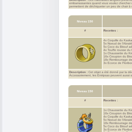
embarrassantes quand vous voulez chercher de
permettent de déchiqueter un peu de chair à ch
Niveau 150
#
Recettes :
4x
Coquille du Kask
5x
Noeud de l'Abrakle
5x
Coco du Bitouf aé
4x
Touffe rousse du 
1x
Chaussette du K
16x
Croupion du Bito
18x
Rembourrage de
3x
Ecorce de Florib
Description :
Cet objet a été donné par la dées
Accessoirement, les Eniripsas peuvent aussi 
Niveau 150
#
Recettes :
1x
Chaussette du K
16x
Croupion du Bito
4x
Coquille du Kask
5x
Noeud de l'Abrakle
18x
Rembourrage de
5x
Coco du Bitouf aé
3x
Ecorce de Florib