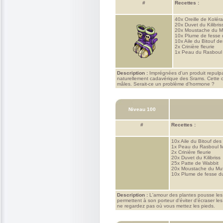
#
Recettes :
40x
Oreille de Koléra
20x
Duvet du Kilibris
20x
Moustache du M
10x
Plume de fesse 
10x
Aile du Bitouf de
2x
Crinière fleurie
1x
Peau du Rasboul
Description :
Imprégnées d'un produit repulpant
naturellement cadavérique des Srams. Cette cr
mâles. Serait-ce un problème d'hormone ?
Niveau 100
#
Recettes :
10x
Aile du Bitouf des
1x
Peau du Rasboul M
2x
Crinière fleurie
20x
Duvet du Kilibriss
25x
Patte de Wabbit
20x
Moustache du Mu
10x
Plume de fesse d
Description :
L'amour des plantes pousse les 
permettent à son porteur d'éviter d'écraser le
ne regardez pas où vous mettez les pieds.