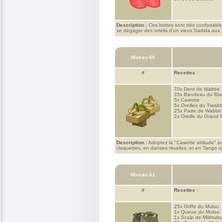
Description :
Ces bottes sont très confortables
se dégager des orteils d'un vieux Sadida aux 
Niveau 60
#
Recettes :
70x
Dent de Wabbit
35x
Bandeau du Blac
5x
Cawotte
5x
Oreilles du Tiwabb
25x
Patte de Wabbit
2x
Oreille du Grand
Description :
Adoptez la "Cawotte attitude" av
claquettes, en danses rituelles, et en Tango 
Niveau 61
#
Recettes :
25x
Griffe du Mulou
1x
Queue du Mulou
1x
Scalp de Milimulo