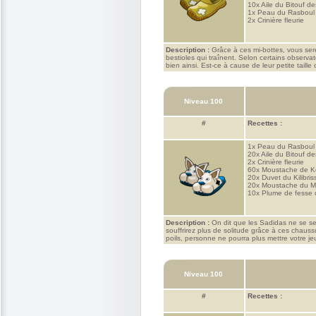
10x
Aile du Bitouf de
1x
Peau du Rasboul
2x
Crinière fleurie
Description :
Grâce à ces mi-bottes, vous ser
bestioles qui traînent. Selon certains observ
bien ainsi. Est-ce à cause de leur petite taille
Niveau 100
#
Recettes :
1x
Peau du Rasboul
20x
Aile du Bitouf de
2x
Crinière fleurie
60x
Moustache de Ko
20x
Duvet du Kilibris
20x
Moustache du M
10x
Plume de fesse 
Description :
On dit que les Sadidas ne se sen
souffrirez plus de solitude grâce à ces chauss
poils, personne ne pourra plus mettre votre je
Niveau 100
#
Recettes :