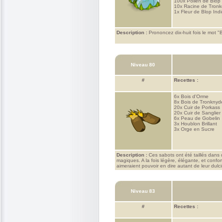
100x
Pollen de Blop
10x
Racine de Tronk
1x
Fleur de Blop Ind
Description :
Prononcez dix-huit fois le mot "B
Niveau 80
#
Recettes :
6x
Bois d'Orme
8x
Bois de Tronknyd
20x
Cuir de Porkass
20x
Cuir de Sanglier
6x
Peau de Gobelin
3x
Houblon Brillant
3x
Orge en Sucre
Description :
Ces sabots ont été taillés dans 
magiques. A la fois légère, élégante, et conf
aimeraient pouvoir en dire autant de leur dulc
Niveau 83
#
Recettes :