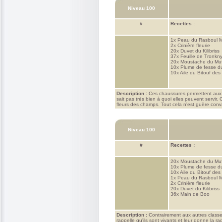
Niveau 100
#
Recettes :
1x
Peau du Rasboul M
2x
Crinière fleurie
20x
Duvet du Kilibriss
37x
Feuille de Tronkn
20x
Moustache du Mu
10x
Plume de fesse d
10x
Aile du Bitouf des
Description :
Ces chaussures permettent aux O
sait pas très bien à quoi elles peuvent servir.
fleurs des champs. Tout cela n'est guère con
Niveau 100
#
Recettes :
20x
Moustache du Mu
10x
Plume de fesse d
10x
Aile du Bitouf des
1x
Peau du Rasboul M
2x
Crinière fleurie
20x
Duvet du Kilibriss
36x
Main de Boo
Description :
Contrairement aux autres classes
rappelle qu'ils sont vivants et leur donne la