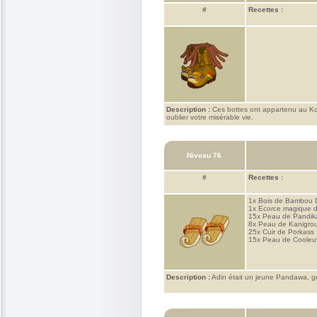
#
Recettes :
Description :
Ces bottes ont appartenu au Koul
oublier votre misérable vie.
Niveau 76
#
Recettes :
1x
Bois de Bambou 
1x
Ecorce magique de
15x
Peau de Pandik
8x
Peau de Kanigro
25x
Cuir de Porkass
15x
Peau de Cooleu
Description :
Adin était un jeune Pandawa, gra