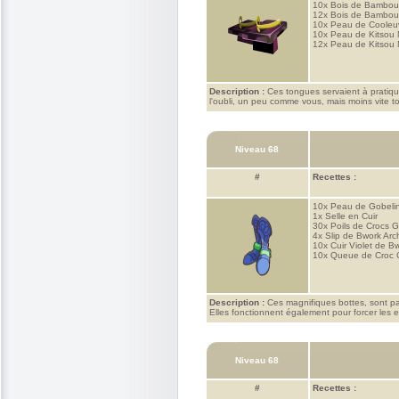
10x
Bois de Bambo
12x
Bois de Bambou
10x
Peau de Cooleu
10x
Peau de Kitsou
12x
Peau de Kitsou
Description :
Ces tongues servaient à pratique
l'oubli, un peu comme vous, mais moins vite 
Niveau 68
#
Recettes :
10x
Peau de Gobeli
1x
Selle en Cuir
30x
Poils de Crocs 
4x
Slip de Bwork Arc
10x
Cuir Violet de B
10x
Queue de Croc 
Description :
Ces magnifiques bottes, sont parf
Elles fonctionnent également pour forcer les enf
Niveau 68
#
Recettes :