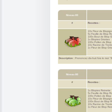
Niveau 80
#
Recettes :
10x
Fleur de Blopig
5x
Feuille de Blop R
100x
Bout de Blop G
1x
Bloptes Griottes
100x
Pollen de Blop
10x
Racine de Tronk
1x
Fleur de Blop Gri
Description :
Prononcez dix-huit fois le mot "B
Niveau 80
#
Recettes :
1x
Bloptes Reinette
5x
Feuille de Blop R
100x
Pollen de Blop
10x
Fleur de Blopig
100x
Bout de Blop R
10x
Racine de Tronk
1x
Fleur de Blop Rei