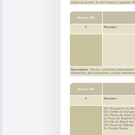
jamais se perdre. Ils sont toujours capables de
Niveau 100
#
Recettes :
Description :
De loin, ces bottes ressemblent 
résistantes, plus puissantes, et plus malodora
Niveau 100
#
Recettes :
20x
Moustache du Mu
63x
Oreille de Kanigr
10x
Plume de fesse d
1x
Peau du Rasboul M
10x
Aile du Bitouf des
20x
Duvet du Kilibriss
2x
Crinière fleurie