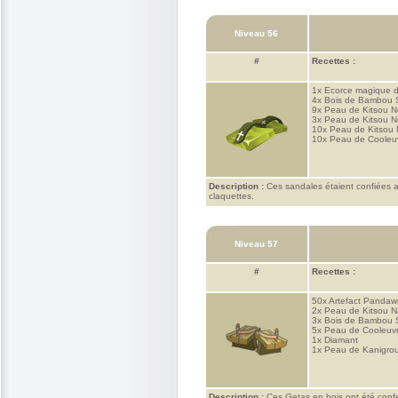
Niveau 56
#
Recettes :
1x
Ecorce magique 
4x
Bois de Bambou 
9x
Peau de Kitsou N
3x
Peau de Kitsou N
10x
Peau de Kitsou
10x
Peau de Cooleu
Description :
Ces sandales étaient confiées aux
claquettes.
Niveau 57
#
Recettes :
50x
Artefact Pandaw
2x
Peau de Kitsou 
3x
Bois de Bambou 
5x
Peau de Cooleuv
1x
Diamant
1x
Peau de Kanigro
Description :
Ces Getas en bois ont été confec