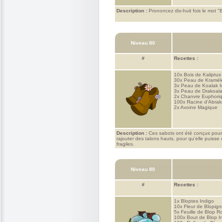
Description :
Prononcez dix-huit fois le mot "B
Niveau 80
#
Recettes :
10x
Bois de Kaliptus
30x
Peau de Kramél
3x
Peau de Koalak 
3x
Peau de Drakoal
2x
Chanvre Euphori
100x
Racine d'Abra
2x
Avoine Magique
Description :
Ces sabots ont été conçus pour p
rajouter des talons hauts, pour qu'elle puisse
fragiles.
Niveau 80
#
Recettes :
1x
Bloptes Indigo
10x
Fleur de Blopig
5x
Feuille de Blop R
100x
Bout de Blop I