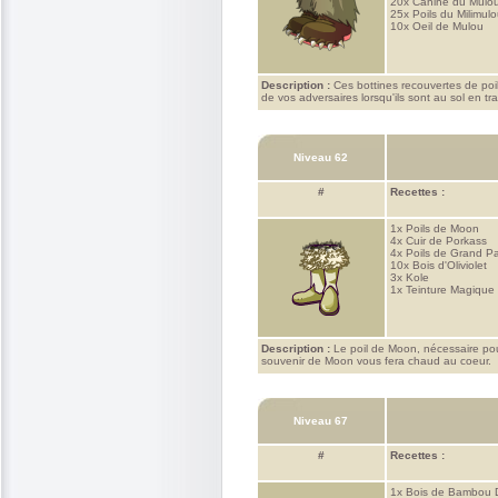
20x
Canine du Mulo
25x
Poils du Milimul
10x
Oeil de Mulou
Description :
Ces bottines recouvertes de poil
de vos adversaires lorsqu'ils sont au sol en tra
Niveau 62
#
Recettes :
1x
Poils de Moon
4x
Cuir de Porkass
4x
Poils de Grand P
10x
Bois d'Oliviolet
3x
Kole
1x
Teinture Magique 
Description :
Le poil de Moon, nécessaire pour
souvenir de Moon vous fera chaud au coeur.
Niveau 67
#
Recettes :
1x
Bois de Bambou 