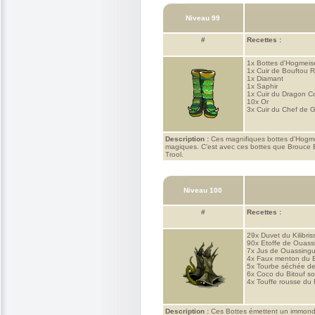
Niveau 99
#
Recettes :
1x
Bottes d'Hogmeis
1x
Cuir de Bouftou R
1x
Diamant
1x
Saphir
1x
Cuir du Dragon 
10x
Or
3x
Cuir du Chef de 
Description :
Ces magnifiques bottes d'Hogmei
magiques. C'est avec ces bottes que Brouce Bo
Trool.
Niveau 100
#
Recettes :
29x
Duvet du Kilibris
90x
Etoffe de Ouass
7x
Jus de Ouassing
4x
Faux menton du 
5x
Tourbe séchée de
6x
Coco du Bitouf s
4x
Touffe rousse du 
Description :
Ces Bottes émettent un immonde 