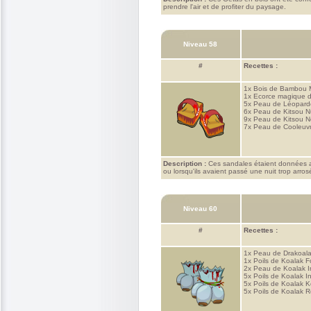
prendre l'air et de profiter du paysage.
Niveau 58
#
Recettes :
1x
Bois de Bambou 
1x
Ecorce magique d
5x
Peau de Léopard
6x
Peau de Kitsou N
9x
Peau de Kitsou N
7x
Peau de Cooleuv
Description :
Ces sandales étaient données aux
ou lorsqu'ils avaient passé une nuit trop arros
Niveau 60
#
Recettes :
1x
Peau de Drakoal
1x
Poils de Koalak Fo
2x
Peau de Koalak 
5x
Poils de Koalak I
5x
Poils de Koalak 
5x
Poils de Koalak R