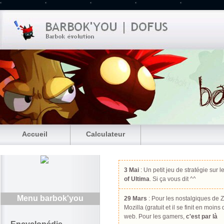
Accueil
Calculateur
3 Mai
: Un petit jeu de stratégie sur l
of Ultima
. Si ça vous dit ^^
Menu barbok'you
29 Mars
: Pour les nostalgiques de Z
Mozilla (gratuit et il se finit en moin
web. Pour les gamers,
c'est par là