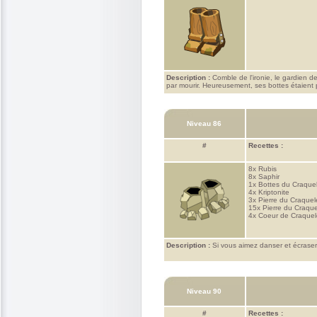
Description :
Comble de l'ironie, le gardien de
par mourir. Heureusement, ses bottes étaient p
Niveau 86
#
Recettes :
8x
Rubis
8x
Saphir
1x
Bottes du Craque
4x
Kriptonite
3x
Pierre du Craque
15x
Pierre du Craque
4x
Coeur de Craquel
Description :
Si vous aimez danser et écraser 
Niveau 90
#
Recettes :