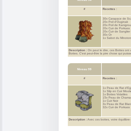
#
Recettes :
30x
Carapace de Sca
20x
Poil d'Ouginak
20x
Poil de Kanigrou
20x
Cuir de Porkass
20x
Cuir de Sanglier
30x
Or
1x
Sabot du Minotor
Description :
On peut le dire, ces Bottes ont
Bottes. C'est peut-être la pire chose qui puisse
Niveau 99
#
Recettes :
1x
Peau de Rat d'Eg
1x
Slip en Cuir Moul
1x
Bottes Volatiles
15x
Peau de Chaman
1x
Cuir Noir
3x
Peau de Rat Blan
32x
Cuir de Porkass
Description :
Avec ces bottes, votre équilibr