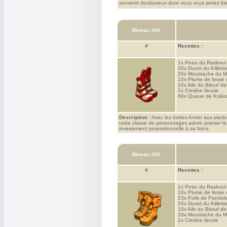
souvenir douloureux dont vous vous seriez bi
Niveau 100
#
Recettes :
1x
Peau du Rasboul
20x
Duvet du Kilibris
20x
Moustache du M
10x
Plume de fesse 
10x
Aile du Bitouf de
2x
Crinière fleurie
60x
Queue de Kolér
Description :
Avec les bottes Antrin aux pieds,
cette classe de personnages adore amuser la ga
inversement proportionnelle à sa force.
Niveau 100
#
Recettes :
1x
Peau du Rasboul
10x
Plume de fesse 
23x
Poils de Pandul
20x
Duvet du Kilibris
10x
Aile du Bitouf de
20x
Moustache du M
2x
Crinière fleurie