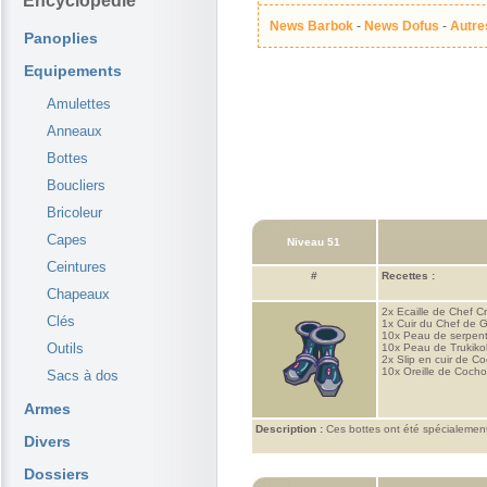
Encyclopédie
News Barbok
-
News Dofus
-
Autre
Panoplies
Equipements
Amulettes
Anneaux
Bottes
Boucliers
Bricoleur
Capes
Niveau 51
Ceintures
#
Recettes :
Chapeaux
2x
Ecaille de Chef Cr
Clés
1x
Cuir du Chef de 
10x
Peau de serpent
Outils
10x
Peau de Trukiko
2x
Slip en cuir de C
10x
Oreille de Cocho
Sacs à dos
Armes
Description :
Ces bottes ont été spécialement c
Divers
Dossiers