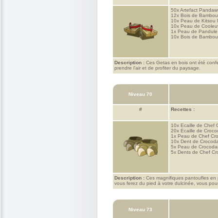
50x
Artefact Panda
12x
Bois de Bambou
10x
Peau de Kitsou
10x
Peau de Cooleu
1x
Peau de Pandule
10x
Bois de Bambo
Description :
Ces Getas en bois ont été confec
prendre l'air et de profiter du paysage.
Niveau 70
#
Recettes :
10x
Ecaille de Chef 
20x
Ecaille de Crocod
1x
Peau de Chef Cro
10x
Dent de Crocodai
5x
Peau de Crocodai
5x
Dents de Chef Cro
Description :
Ces magnifiques pantoufles en p
vous ferez du pied à votre dulcinée, vous pourr
Niveau 73