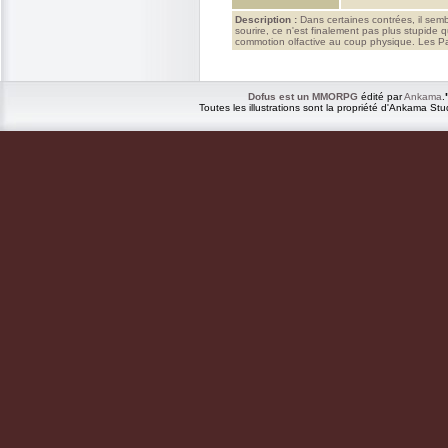
Description :
Dans certaines contrées, il semb
sourire, ce n'est finalement pas plus stupide
commotion olfactive au coup physique. Les Pan
Dofus est un MMORPG
édité par
Ankama
.
Toutes les illustrations sont la propriété d'Ankama Stu