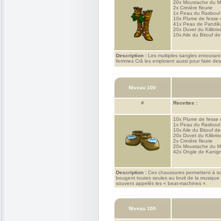
20x
Moustache du M
2x
Crinière fleurie
1x
Peau du Rasboul
10x
Plume de fesse 
41x
Peau de Pandik
20x
Duvet du Kilibris
10x
Aile du Bitouf de
Description :
Les multiples sangles entourant
femmes Crâ les emploient aussi pour faire des 
Niveau 100
#
Recettes :
10x
Plume de fesse 
1x
Peau du Rasboul
10x
Aile du Bitouf de
20x
Duvet du Kilibris
2x
Crinière fleurie
20x
Moustache du M
42x
Ongle de Kanig
Description :
Ces chaussures permettent à son 
bougent toutes seules au bruit de la musique e
souvent appelés les « beat-machines ».
Niveau 100