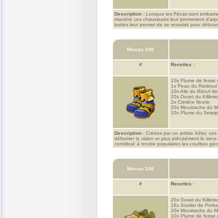
Description :
Lorsque les Fécas sont embarrass
manière ces chaussures leur permettent d'arpen
bottes leur permet de se ressaisir pour détou
Niveau 100
#
Recettes :
10x
Plume de fesse 
1x
Peau du Rasboul
10x
Aile du Bitouf de
20x
Duvet du Kilibris
2x
Crinière fleurie
20x
Moustache du M
10x
Plume du Serpi
Description :
Créées par un artiste Xélor, ces
déformer la vision et plus précisément le sens
contribué à rendre populaires les courbes gé
Niveau 100
#
Recettes :
20x
Duvet du Kilibris
16x
Soulier de Pork
20x
Moustache du M
10x
Plume de fesse 