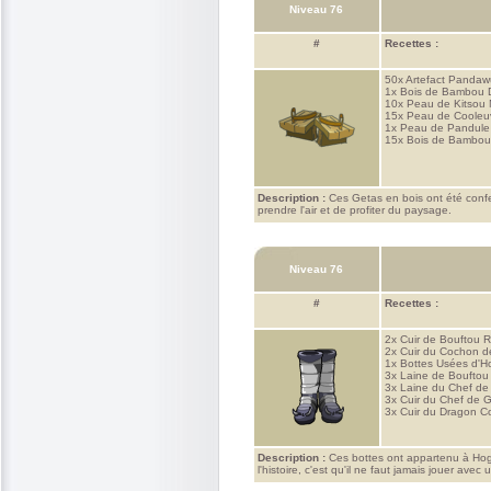
Niveau 76
#
Recettes :
50x
Artefact Pandaw
1x
Bois de Bambou 
10x
Peau de Kitsou 
15x
Peau de Cooleu
1x
Peau de Pandule
15x
Bois de Bambo
Description :
Ces Getas en bois ont été confec
prendre l'air et de profiter du paysage.
Niveau 76
#
Recettes :
2x
Cuir de Bouftou R
2x
Cuir du Cochon de
1x
Bottes Usées d'H
3x
Laine de Bouftou
3x
Laine du Chef de
3x
Cuir du Chef de 
3x
Cuir du Dragon 
Description :
Ces bottes ont appartenu à Hogm
l'histoire, c'est qu'il ne faut jamais jouer avec 