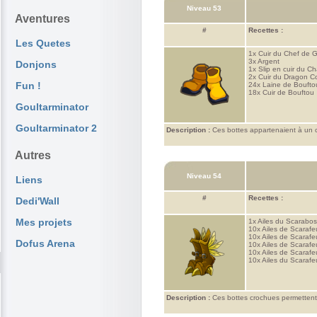
Niveau 53
Aventures
#
Recettes :
Les Quetes
1x
Cuir du Chef de 
3x
Argent
Donjons
1x
Slip en cuir du Ch
2x
Cuir du Dragon 
Fun !
24x
Laine de Boufto
18x
Cuir de Bouftou
Goultarminator
Goultarminator 2
Description :
Ces bottes appartenaient à un cu
Autres
Niveau 54
Liens
#
Recettes :
Dedi'Wall
Mes projets
1x
Ailes du Scarabo
10x
Ailes de Scarafeu
10x
Ailes de Scarafeu
Dofus Arena
10x
Ailes de Scarafe
10x
Ailes de Scarafeu
10x
Ailes du Scarafeu
Description :
Ces bottes crochues permettent d