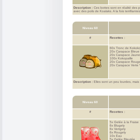
Description :
Ces bottes sont en réalité des p
avec des poils de Koalaks. A la fois terrifiante
Niveau 60
#
Recettes :
60x
Tronc de Kokok
20x
Carapace Bleue
20x
Carapace Jaune
100x
Kokopaille
20x
Carapace Rouge
20x
Carapace Verte 
Description :
Elles sont un peu lourdes, mais 
Niveau 60
#
Recettes :
5x
Gelée à la Fraise
6x
Blugely
6x
Vertgely
6x
Rougely
10x
Eau
5x
Gelée Bleutée