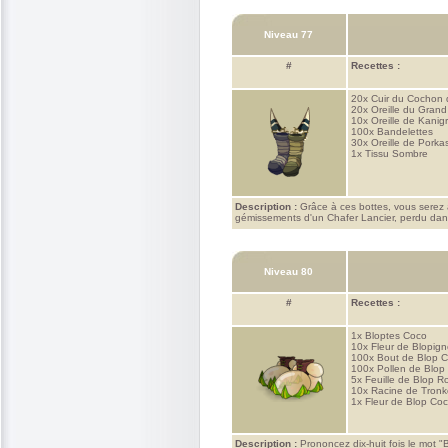
Niveau 77
#
Recettes :
20x
Cuir du Cochon 
20x
Oreille du Gran
10x
Oreille de Kanig
100x
Bandelettes
30x
Oreille de Porka
1x
Tissu Sombre
Description :
Grâce à ces bottes, vous serez 
gémissements d'un Chafer Lancier, perdu dans
Niveau 80
#
Recettes :
1x
Bloptes Coco
10x
Fleur de Blopig
100x
Bout de Blop 
100x
Pollen de Blop
5x
Feuille de Blop R
10x
Racine de Tronk
1x
Fleur de Blop Co
Description :
Prononcez dix-huit fois le mot "B