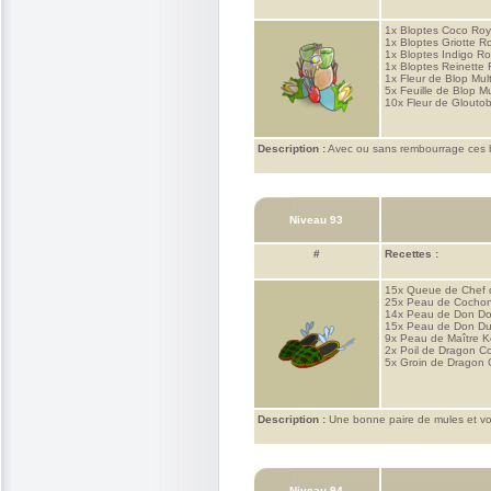
1x
Bloptes Coco Roy
1x
Bloptes Griotte R
1x
Bloptes Indigo Ro
1x
Bloptes Reinette 
1x
Fleur de Blop Mul
5x
Feuille de Blop Mu
10x
Fleur de Glouto
Description :
Avec ou sans rembourrage ces bot
Niveau 93
#
Recettes :
15x
Queue de Chef 
25x
Peau de Cochon
14x
Peau de Don Do
15x
Peau de Don Du
9x
Peau de Maître K
2x
Poil de Dragon C
5x
Groin de Dragon
Description :
Une bonne paire de mules et vous
Niveau 94