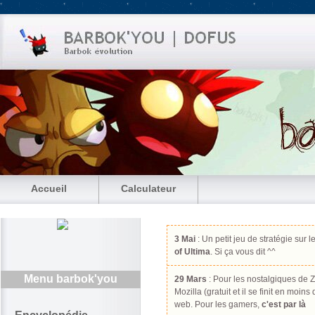
Accueil
Calculateur
3 Mai
: Un petit jeu de stratégie sur l
of Ultima
. Si ça vous dit ^^
Menu barbok'you
29 Mars
: Pour les nostalgiques de Z
Mozilla (gratuit et il se finit en moin
web. Pour les gamers,
c'est par là