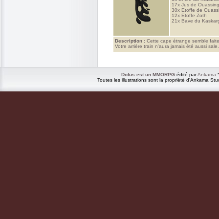
17x
Jus de Ouassin
30x
Etoffe de Ouass
12x
Etoffe Zoth
21x
Bave du Kaskar
Description :
Cette cape étrange semble faite
Votre arrière train n'aura jamais été aussi sale.
Dofus est un MMORPG
édité par
Ankama
.
Toutes les illustrations sont la propriété d'Ankama Stu