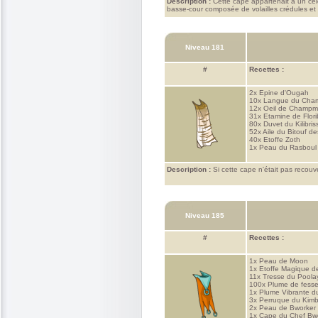
Description :
Cette cape appartenait à un cél
basse-cour composée de volailles crédules et
Niveau 181
#
Recettes :
2x
Epine d'Ougah
10x
Langue du Cha
12x
Oeil de Champ
31x
Etamine de Flor
80x
Duvet du Kilibris
52x
Aile du Bitouf de
40x
Etoffe Zoth
1x
Peau du Rasboul
Description :
Si cette cape n'était pas recouve
Niveau 185
#
Recettes :
1x
Peau de Moon
1x
Etoffe Magique 
11x
Tresse du Poola
100x
Plume de fesse
1x
Plume Vibrante d
3x
Perruque du Kim
2x
Peau de Bworker
1x
Cape du Chef Bw