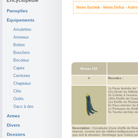
Encyclopédie
News Barbok
-
News Dofus
-
Autre
Panoplies
Equipements
Amulettes
Anneaux
Bottes
Boucliers
Bricoleur
Capes
Niveau 152
Ceintures
#
Recettes :
Chapeaux
1x
Peau lacérée du T
Clés
42x
Duvet du Kilibris
3x
Culotte à l'enver
Outils
160x
Etoffe de Oua
11x
Etoffe du Roissi
6x
Faux menton du 
Sacs à dos
1x
Perruque du Kim
5x
Tourbe séchée de
Armes
Divers
Description :
Constituée d'une étoffe de Roiss
intense, comme lors de mêlées belliqueuses en
Dossiers
que soit la situation. Dommage que l'odeur per