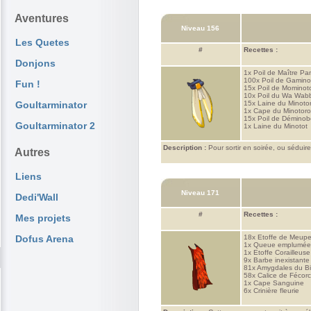
Aventures
Niveau 156
Les Quetes
#
Recettes :
Donjons
1x
Poil de Maître Pa
100x
Poil de Gamino
Fun !
15x
Poil de Mominot
10x
Poil du Wa Wabb
Goultarminator
15x
Laine du Minoto
1x
Cape du Minotoro
15x
Poil de Déminob
Goultarminator 2
1x
Laine du Minotot
Description :
Pour sortir en soirée, ou séduir
Autres
Liens
Niveau 171
Dedi'Wall
#
Recettes :
Mes projets
Dofus Arena
18x
Etoffe de Meupe
1x
Queue emplumée 
1x
Etoffe Corailleuse
9x
Barbe inexistant
81x
Amygdales du Bi
58x
Calice de Fécor
1x
Cape Sanguine
6x
Crinière fleurie