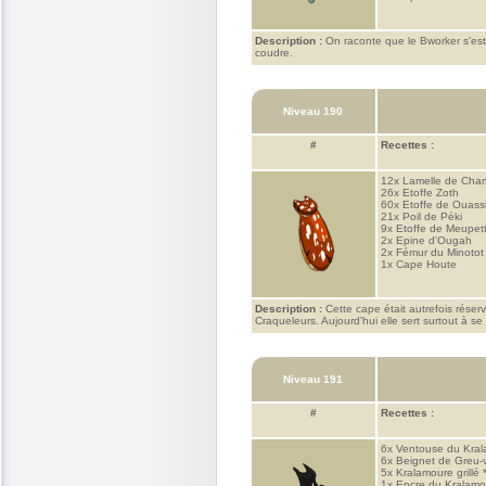
Description :
On raconte que le Bworker s'est 
coudre.
Niveau 190
#
Recettes :
12x
Lamelle de Cha
26x
Etoffe Zoth
60x
Etoffe de Ouass
21x
Poil de Péki
9x
Etoffe de Meupet
2x
Epine d'Ougah
2x
Fémur du Minotot
1x
Cape Houte
Description :
Cette cape était autrefois réser
Craqueleurs. Aujourd'hui elle sert surtout à s
Niveau 191
#
Recettes :
6x
Ventouse du Kral
6x
Beignet de Greu-v
5x
Kralamoure grillé *
1x
Encre du Kralamo