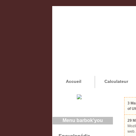
Accueil
Calculateur
3 Ma
of U
Menu barbok'you
29 M
Mozil
web.