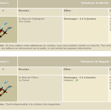
iveau 1
Tailladeuse de Manche
#
Recettes :
Effets :
C
1x
Bois de Châtaignier
Dommages : 2 à 3 (neutre)
P
10x
Cuivre
P
C
E
ion :
Si vous utilisez cette tailladeuse en combat, vous vous battrez comme un manche. Par contr
les tailleurs se retrouveront sur la paille, ce qui rendra les paysans mécontents.
iveau 1
Tailladeuse de Baguette
#
Recettes :
Effets :
C
2x
Bois de Frêne
Dommages : 2 à 4 (neutre)
P
1x
Cuivre
Initiative :
10
P
B
C
E
ion :
Outil indispensable à la création des baguettes.