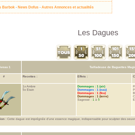
 Barbok
-
News Dofus
-
Autres Annonces et actualités
Les Dagues
iveau 1
Tailladeuse de Baguettes Mag
#
Recettes :
Effets :
C
1x
Ambre
Dommages : 1 (air)
P
5x
Etain
Dommages : 1 (eau)
P
Dommages : 1 (feu)
B
Dommages : 1 (terre)
C
Sagesse :
1
à
5
E
ion :
Cette dague est imprégnée d'une essence magique, indispensable pour sculpter des oeuvr