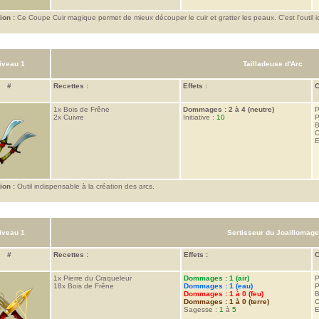
ion :
Ce Coupe Cuir magique permet de mieux découper le cuir et gratter les peaux. C'est l'outil idé
iveau 1
Tailladeuse d'Arc
#
Recettes :
Effets :
C
1x
Bois de Frêne
Dommages : 2 à 4 (neutre)
P
2x
Cuivre
Initiative :
10
P
B
C
E
ion :
Outil indispensable à la création des arcs.
iveau 1
Sertisseur du Joaillomage
#
Recettes :
Effets :
C
1x
Pierre du Craqueleur
Dommages : 1 (air)
P
18x
Bois de Frêne
Dommages : 1 (eau)
P
Dommages : 1 à 0 (feu)
B
Dommages : 1 à 0 (terre)
C
Sagesse :
1
à
5
E