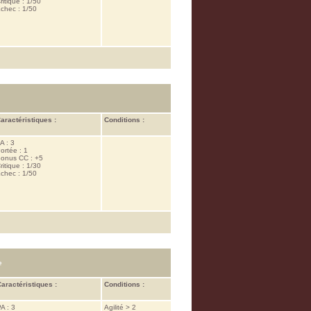
ritique : 1/50
chec : 1/50
aractéristiques :
Conditions :
A : 3
ortée : 1
onus CC : +5
ritique : 1/30
chec : 1/50
e
aractéristiques :
Conditions :
A : 3
Agilité > 2