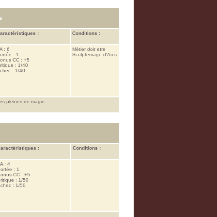
s
aractéristiques :
Conditions :
A : 6
Métier doit etre
ortée : 1
Sculptemage d'Arcs
onus CC : +5
ritique : 1/40
chec : 1/40
es pleines de magie.
aractéristiques :
Conditions :
A : 4
ortée : 1
onus CC : +5
ritique : 1/50
chec : 1/50