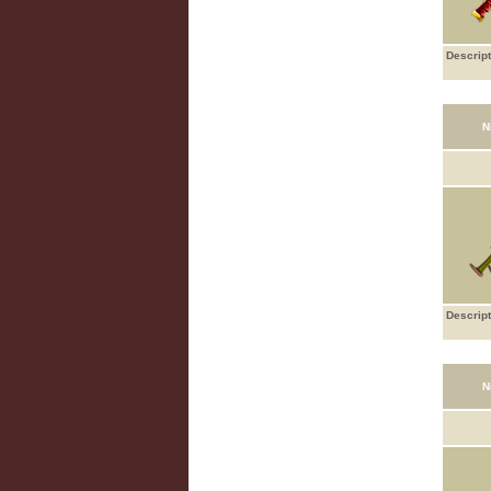
Descript
N
Descript
N