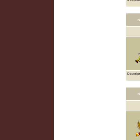
N
Descript
N