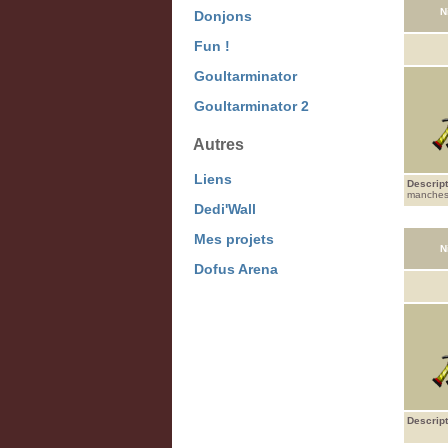
N
Donjons
Fun !
Goultarminator
Goultarminator 2
Autres
Liens
Descript
manches, 
Dedi'Wall
Mes projets
N
Dofus Arena
Descript