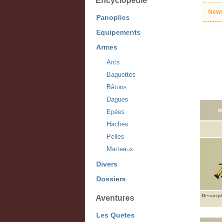
Encyclopédie
News
Panoplies
Equipements
Armes
Arcs
Baguettes
Bâtons
Dagues
N
Epées
Haches
Pelles
Marteaux
Divers
Dossiers
Descript
Aventures
Les Quetes