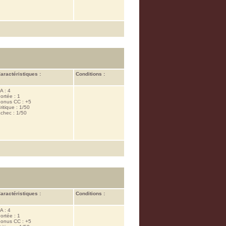
aractéristiques :
Conditions :
A : 4
ortée : 1
onus CC : +5
ritique : 1/50
chec : 1/50
aractéristiques :
Conditions :
A : 4
ortée : 1
onus CC : +5