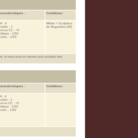
aractéristiques :
Conditions :
A : 4
Métier > Sculpteur
ortée : 1
de Baguettes (49)
Bonus CC : +5
ritique : 1/50
chec : 1/50
e, si vous vous en servez pour sculpter des
aractéristiques :
Conditions :
A : 4
ortée : 1
onus CC : +5
ritique : 1/50
chec : 1/50