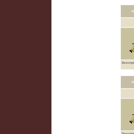
N
Descript
N
Descript