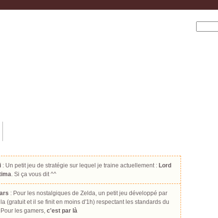
i
: Un petit jeu de stratégie sur lequel je traine actuellement :
Lord
ltima
. Si ça vous dit ^^
ars
: Pour les nostalgiques de Zelda, un petit jeu développé par
la (gratuit et il se finit en moins d'1h) respectant les standards du
 Pour les gamers,
c'est par là