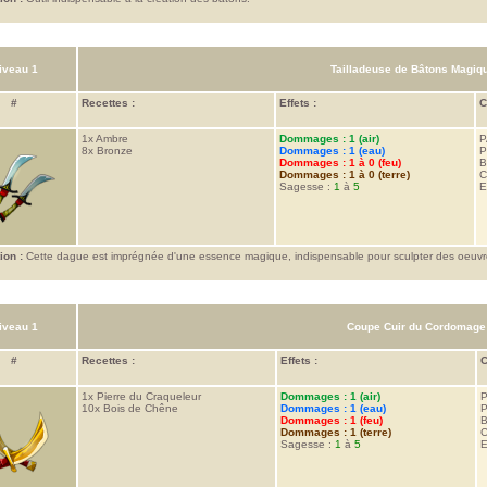
iveau 1
Tailladeuse de Bâtons Magiq
#
Recettes :
Effets :
C
1x
Ambre
Dommages : 1 (air)
P
8x
Bronze
Dommages : 1 (eau)
P
Dommages : 1 à 0 (feu)
B
Dommages : 1 à 0 (terre)
C
Sagesse :
1
à
5
E
ion :
Cette dague est imprégnée d'une essence magique, indispensable pour sculpter des oeuvr
iveau 1
Coupe Cuir du Cordomage
#
Recettes :
Effets :
C
1x
Pierre du Craqueleur
Dommages : 1 (air)
P
10x
Bois de Chêne
Dommages : 1 (eau)
P
Dommages : 1 (feu)
B
Dommages : 1 (terre)
C
Sagesse :
1
à
5
E