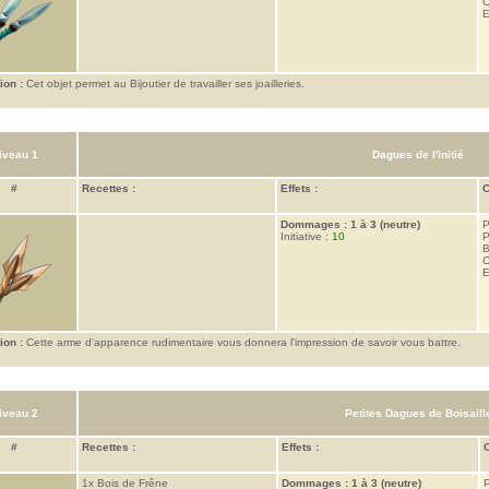
C
E
ion :
Cet objet permet au Bijoutier de travailler ses joailleries.
iveau 1
Dagues de l'initié
#
Recettes :
Effets :
C
Dommages : 1 à 3 (neutre)
P
Initiative :
10
P
B
C
E
ion :
Cette arme d'apparence rudimentaire vous donnera l'impression de savoir vous battre.
iveau 2
Petites Dagues de Boisaill
#
Recettes :
Effets :
C
1x
Bois de Frêne
Dommages : 1 à 3 (neutre)
P