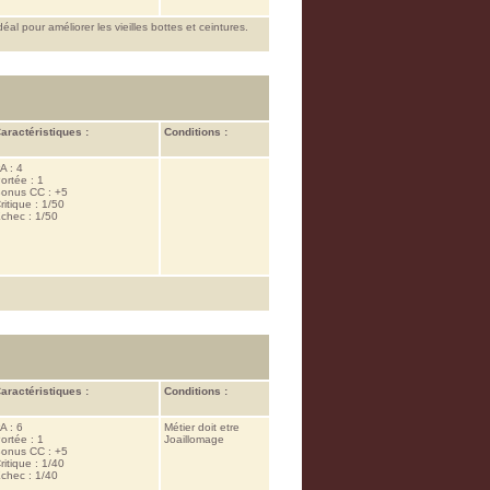
al pour améliorer les vieilles bottes et ceintures.
aractéristiques :
Conditions :
A : 4
ortée : 1
onus CC : +5
ritique : 1/50
chec : 1/50
aractéristiques :
Conditions :
A : 6
Métier doit etre
ortée : 1
Joaillomage
onus CC : +5
ritique : 1/40
chec : 1/40