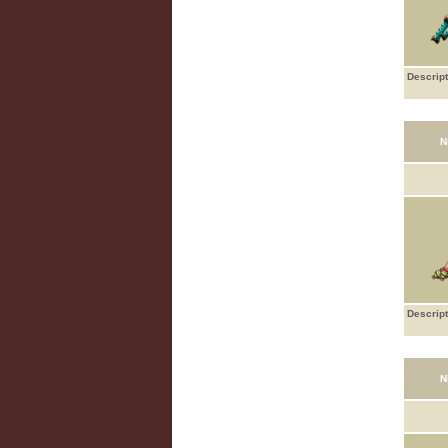
Descript
N
Descript
N