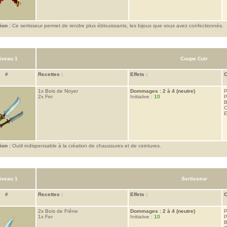
ion :
Ce sertisseur permet de rendre plus éblouissants, les bijoux que vous avez confectionnés.
iveau 1
Coupe Cuir
#
Recettes :
Effets :
C
1x
Bois de Noyer
Dommages : 2 à 4 (neutre)
P
2x
Fer
Initiative :
10
P
B
C
E
ion :
Outil indispensable à la création de chaussures et de ceintures.
iveau 1
Sertisseur
#
Recettes :
Effets :
C
2x
Bois de Frêne
Dommages : 2 à 4 (neutre)
P
1x
Fer
Initiative :
10
P
B