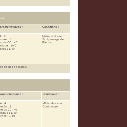
ues
aractéristiques :
Conditions :
A : 6
Métier doit etre
ortée : 1
Sculptemage de
onus CC : +5
Bâtons
ritique : 1/40
chec : 1/40
es pleines de magie.
aractéristiques :
Conditions :
A : 6
Métier doit etre
ortée : 1
Cordomage
onus CC : +5
ritique : 1/40
chec : 1/40