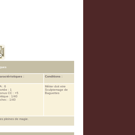
iques
aractéristiques :
Conditions :
A : 6
Métier doit etre
ortée : 1
Sculptemage de
onus CC : +5
Baguettes
ritique : 1/40
chec : 1/40
es pleines de magie.