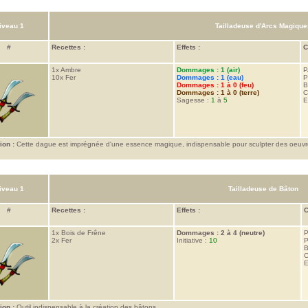
iveau 1
Tailladeuse d'Arcs Magique
#
Recettes :
Effets :
C
1x
Ambre
Dommages : 1 (air)
P
10x
Fer
Dommages : 1 (eau)
P
Dommages : 1 à 0 (feu)
B
Dommages : 1 à 0 (terre)
C
Sagesse :
1
à
5
E
ion :
Cette dague est imprégnée d'une essence magique, indispensable pour sculpter des oeuvr
iveau 1
Tailladeuse de Bâton
#
Recettes :
Effets :
C
1x
Bois de Frêne
Dommages : 2 à 4 (neutre)
P
2x
Fer
Initiative :
10
P
B
C
E
ion :
Outil indispensable à la création des bâtons.