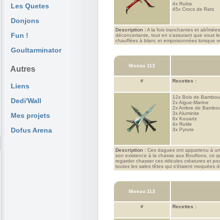
4x
Rubis
Les Quetes
45x
Crocs de Rats
Donjons
Description :
A la fois tranchantes et abîmée
Fun !
déconcertante, tout en s'assurant que vous le
chauffées à blanc et empoisonnées lorsque vou
Goultarminator
Niveau 113
Autres
#
Recettes :
Liens
12x
Bois de Bambo
Dedi'Wall
2x
Aigue-Marine
2x
Ambre de Bambo
3x
Aluminite
Mes projets
6x
Kouartz
4x
Rutile
Dofus Arena
3x
Pyrute
Description :
Ces dagues ont appartenu à un p
son existence à la chasse aux Bouftons, ce qu
regarder chasser ces ridicules créatures et pou
toutes les sales têtes qui s'étaient moquées de
Niveau 113
#
Recettes :