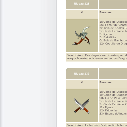
Niveau 128
#
Recettes :
1x
Corne de Dragoss
25x
Fémur du Chafer
6x
Tibia de Koalak 
2x
Os de Fantôme T
3x
Pyrute
5x
Bakélélite
6x
Bois de Bambout
12x
Coquille de Dra
Description :
Ces dagues sont idéales pour déc
lorsque le reste de la communauté des Dragoe
Niveau 135
#
Recettes :
1x
Corne de Dragoss
1x
Corne de Dragoss
90x
Os de Pékeuala
2x
Os de Fantôme Yo
2x
Os de Fantôme P
11x
Pyrute
12x
Kriptonite
23x
Ecorce d'Abrak
Description :
Le bouwin n'est pas fin, le bou