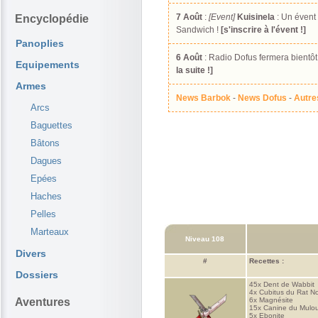
7 Août
:
[Event]
Kuisinela
: Un évent
Encyclopédie
Sandwich !
[s'inscrire à l'évent !]
Panoplies
6 Août
: Radio Dofus fermera bientôt
Equipements
la suite !]
Armes
News Barbok
-
News Dofus
-
Autre
Arcs
Baguettes
Bâtons
Dagues
Epées
Haches
Pelles
Marteaux
Niveau 108
Divers
#
Recettes :
Dossiers
45x
Dent de Wabbit
4x
Cubitus du Rat No
Aventures
6x
Magnésite
15x
Canine du Mulo
5x
Ebonite