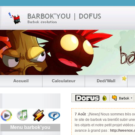
Accueil
Calculateur
Dedi'Wall
7 Août
:
[News]
Nous sommes très oc
le site de barbok va bientôt subir un
les objets et notre petit projet vidéo
Menu barbok'you
avance à grand pas :
http://weenox