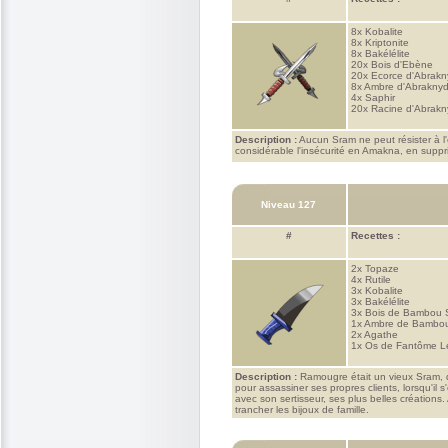
8x
Kobalite
8x
Kriptonite
8x
Bakélélite
20x
Bois d'Ebène
20x
Ecorce d'Abrak
8x
Ambre d'Abrakny
4x
Saphir
20x
Racine d'Abrak
Description :
Aucun Sram ne peut résister à l'
considérable l'insécurité en Amakna, en suppr
Niveau 127
#
Recettes :
2x
Topaze
4x
Rutile
3x
Kobalite
3x
Bakélélite
3x
Bois de Bambou 
1x
Ambre de Bambou
2x
Agathe
1x
Os de Fantôme L
Description :
Ramougre était un vieux Sram, de
pour assassiner ses propres clients, lorsqu'il s
avec son sertisseur, ses plus belles créations.
trancher les bijoux de famille.