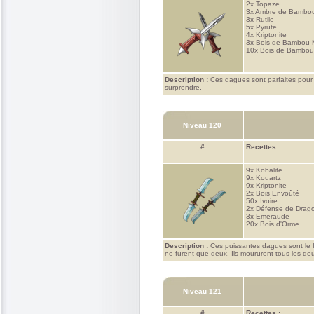
2x
Topaze
3x
Ambre de Bambo
3x
Rutile
5x
Pyrute
4x
Kriptonite
3x
Bois de Bambou 
10x
Bois de Bambo
Description :
Ces dagues sont parfaites pour c
surprendre.
Niveau 120
#
Recettes :
9x
Kobalite
9x
Kouartz
9x
Kriptonite
2x
Bois Envoûté
50x
Ivoire
2x
Défense de Drag
3x
Emeraude
20x
Bois d'Orme
Description :
Ces puissantes dagues sont le fru
ne furent que deux. Ils moururent tous les d
Niveau 121
#
Recettes :