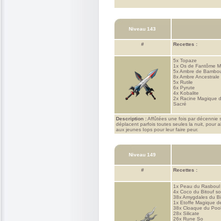
Niveau 143
#
Recettes :
5x
Topaze
1x
Os de Fantôme M
5x
Ambre de Bambou
8x
Ambre Ancestrale
5x
Rutile
6x
Pyrute
4x
Kobalite
2x
Racine Magique 
Sacré
Description :
Affûtées une fois par décennie 
déplacent parfois toutes seules la nuit, pour a
aux jeunes Iops pour leur faire peur.
Niveau 149
#
Recettes :
1x
Peau du Rasboul
4x
Coco du Bitouf s
38x
Amygdales du Bi
1x
Etoffe Magique 
38x
Cloaque du Poo
28x
Silicate
26x
Rune So