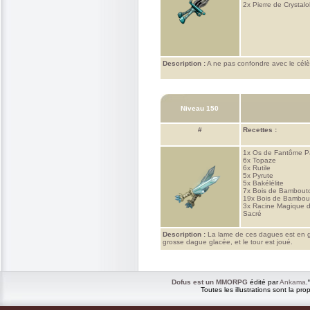
2x
Pierre de Crystal
Description :
A ne pas confondre avec le célè
Niveau 150
#
Recettes :
1x
Os de Fantôme P
6x
Topaze
6x
Rutile
5x
Pyrute
5x
Bakélélite
7x
Bois de Bambout
19x
Bois de Bambou
3x
Racine Magique 
Sacré
Description :
La lame de ces dagues est en gla
grosse dague glacée, et le tour est joué.
Dofus est un MMORPG
édité par
Ankama
.
Toutes les illustrations sont la p