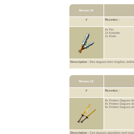
Niveau 12
#
Recettes :
4x
Fer
2x
Kobalte
2x
Etain
Description :
Des dagues bien forgées, intére
Niveau 12
#
Recettes :
8x
Petites Dagues de
8x
Petites Dagues d
8x
Petites Dagues de
Description :
Ces dagues aiguisées sont popul