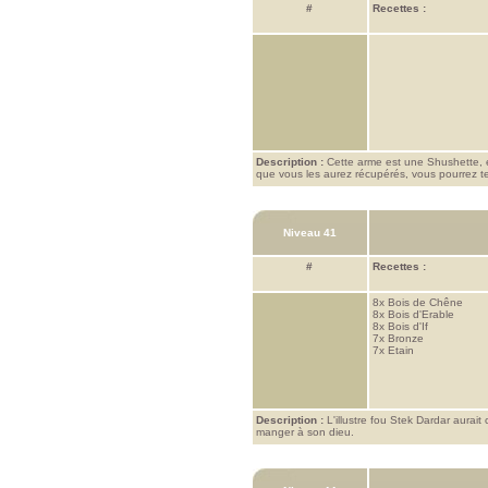
#
Recettes :
Description :
Cette arme est une Shushette, 
que vous les aurez récupérés, vous pourrez ten
Niveau 41
#
Recettes :
8x
Bois de Chêne
8x
Bois d'Erable
8x
Bois d'If
7x
Bronze
7x
Etain
Description :
L'illustre fou Stek Dardar aurait
manger à son dieu.