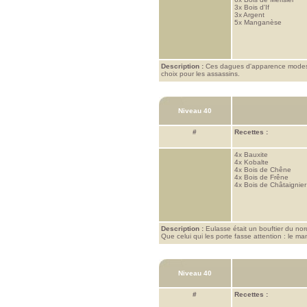
3x
Bois d'If
3x
Argent
5x
Manganèse
Description :
Ces dagues d'apparence modeste 
choix pour les assassins.
Niveau 40
#
Recettes :
4x
Bauxite
4x
Kobalte
4x
Bois de Chêne
4x
Bois de Frêne
4x
Bois de Châtaignier
Description :
Eulasse était un bouftier du nor
Que celui qui les porte fasse attention : le ma
Niveau 40
#
Recettes :