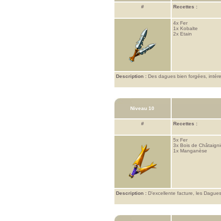
#
Recettes :
4x
Fer
1x
Kobalte
2x
Etain
Description :
Des dagues bien forgées, intére
Niveau 10
#
Recettes :
5x
Fer
3x
Bois de Châtaigni
1x
Manganèse
Description :
D'excellente facture, les Dagues