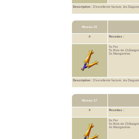
Description :
D'excellente facture, les Dagues
Niveau 15
#
Recettes :
5x
Fer
5x
Bois de Châtaigni
3x
Manganèse
Description :
D'excellente facture, les Dagues
Niveau 17
#
Recettes :
6x
Fer
5x
Bois de Châtaigni
4x
Manganèse