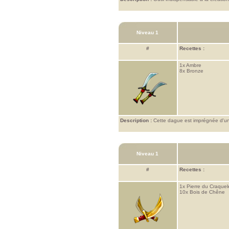
Niveau 1
#
Recettes :
1x
Ambre
8x
Bronze
Description :
Cette dague est imprégnée d'un
Niveau 1
#
Recettes :
1x
Pierre du Craquel
10x
Bois de Chêne