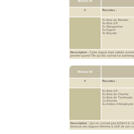
Niveau 44
#
Recettes :
6x
Bois de Merisier
6x
Bois d'If
5x
Manganèse
5x
Argent
4x
Bauxite
Description :
Cette dague était utilisée autre
premier quand l'île qui les cachait fut submergé
Niveau 44
#
Recettes :
6x
Bois d'If
6x
Bois de Charme
2x
Bois de Tronknyde
1x
Ebonite
4x
Ambre d'Abraknyde
Description :
Qui ne connait pas Aj'Deh'Là, l'e
retrouva ses dagues fétiches à côté de son corp