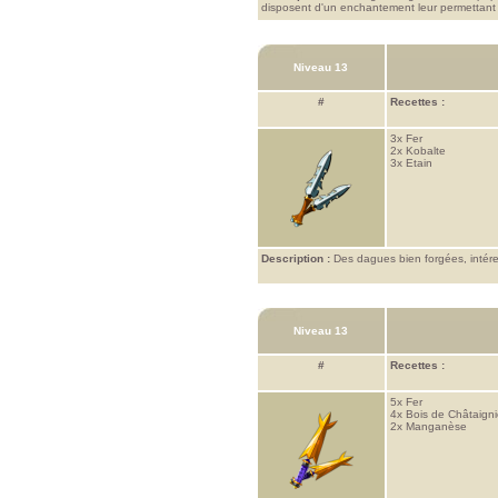
disposent d'un enchantement leur permettant 
Niveau 13
#
Recettes :
3x
Fer
2x
Kobalte
3x
Etain
Description :
Des dagues bien forgées, intére
Niveau 13
#
Recettes :
5x
Fer
4x
Bois de Châtaigni
2x
Manganèse