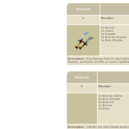
Niveau 30
#
Recettes :
6x
Bronze
4x
Cuivre
5x
Kobalte
5x
Bois de Charme
5x
Bois d'Erable
Description :
Krys Razepa était un vieux disci
Razepa, sa femme, lui offrit un rasoir, il préféra
Niveau 32
#
Recettes :
8x
Bois de Chêne
8x
Bois d'Erable
5x
Bois d'If
4x
Bronze
4x
Etain
Description :
L'illustre fou Stek Dardar aurait