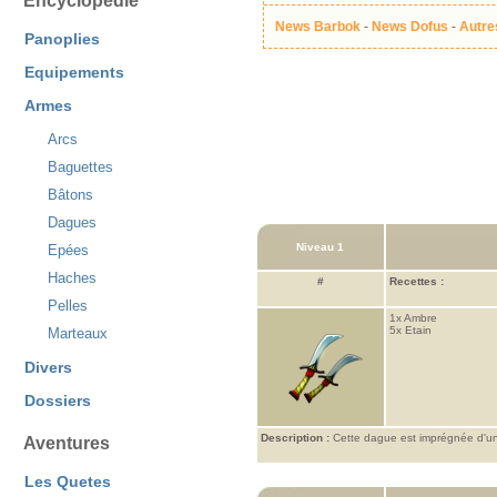
Encyclopédie
News Barbok
-
News Dofus
-
Autre
Panoplies
Equipements
Armes
Arcs
Baguettes
Bâtons
Dagues
Niveau 1
Epées
Haches
#
Recettes :
Pelles
1x
Ambre
5x
Etain
Marteaux
Divers
Dossiers
Description :
Cette dague est imprégnée d'un
Aventures
Les Quetes