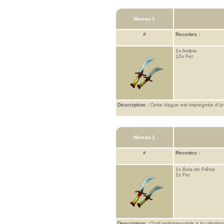
Niveau 1
#
Recettes :
1x
Ambre
10x
Fer
Description :
Cette dague est imprégnée d'un
Niveau 1
#
Recettes :
1x
Bois de Frêne
2x
Fer
Description :
Outil indispensable à la créatio