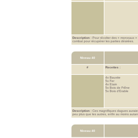
Description :
Pour récolter des « morceaux » de
combat pour récupérer les parties désirées.
Niveau 40
#
Recettes :
4x
Bauxite
5x
Fer
4x
Etain
5x
Bois de Frêne
5x
Bois d'Erable
Description :
Ces magnifiques dagues auraient 
peu plus que les autres, enfin au moins autant
Niveau 40