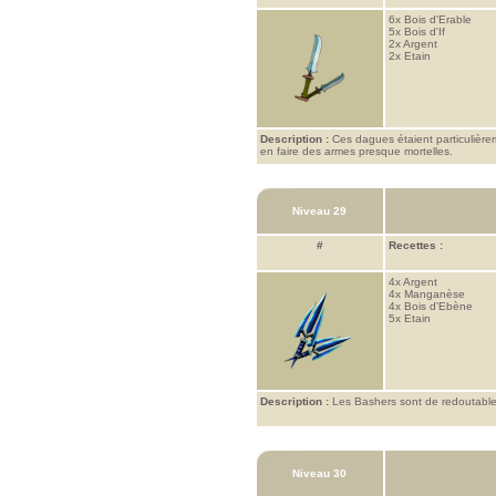
6x
Bois d'Erable
5x
Bois d'If
2x
Argent
2x
Etain
Description :
Ces dagues étaient particulière
en faire des armes presque mortelles.
Niveau 29
#
Recettes :
4x
Argent
4x
Manganèse
4x
Bois d'Ebène
5x
Etain
Description :
Les Bashers sont de redoutables 
Niveau 30