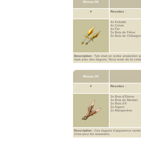
Niveau 30
#
Recettes :
4x
Kobalte
4x
Cuivre
4x
Fer
5x
Bois de Frêne
5x
Bois de Châtaigni
Description :
Tylo était un scribe amaknéen qui
mais avec des dagues. Nous reste de lui cett
Niveau 30
#
Recettes :
3x
Bois d'Ebène
3x
Bois de Merisier
3x
Bois d'If
3x
Argent
2x
Manganèse
Description :
Ces dagues d'apparence modeste 
choix pour les assassins.