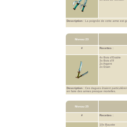
Description :
La poignée de cette arme est gra
Niveau 23
#
Recettes :
4x
Bois d'Erable
3x
Bois d'If
2x
Argent
2x
Etain
Description :
Ces dagues étaient particulière
en faire des armes presque mortelles.
Niveau 25
#
Recettes :
10x
Bauxite