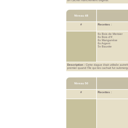
un cachet franchement original.
Niveau 48
#
Recettes :
6x
Bois de Merisier
6x
Bois d'If
6x
Manganèse
6x
Argent
5x
Bauxite
Description :
Cette dague était utilisée autre
premier quand l'île qui les cachait fut submergé
Niveau 50
#
Recettes :