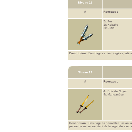
Niveau 11
#
Recettes :
5x
Fer
1x
Kobalte
2x
Etain
Description :
Des dagues bien forgées, intére
Niveau 12
#
Recettes :
4x
Bois de Noyer
4x
Manganèse
Description :
Ces dagues permettent selon la l
personne ne se souvient de la légende avec e