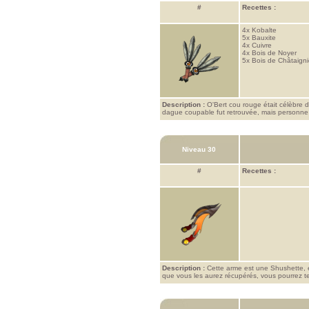
#
Recettes :
4x
Kobalte
5x
Bauxite
4x
Cuivre
4x
Bois de Noyer
5x
Bois de Châtaigni
Description :
O'Bert cou rouge était célèbre d
dague coupable fut retrouvée, mais personne n
Niveau 30
#
Recettes :
Description :
Cette arme est une Shushette, 
que vous les aurez récupérés, vous pourrez ten