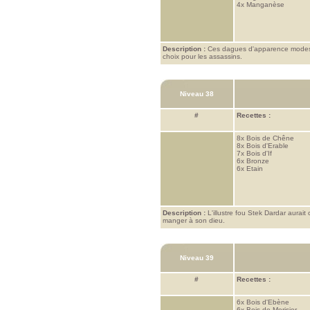
4x
Manganèse
Description :
Ces dagues d'apparence modeste 
choix pour les assassins.
Niveau 38
#
Recettes :
8x
Bois de Chêne
8x
Bois d'Erable
7x
Bois d'If
6x
Bronze
6x
Etain
Description :
L'illustre fou Stek Dardar aurait
manger à son dieu.
Niveau 39
#
Recettes :
6x
Bois d'Ebène
6x
Bois de Merisier