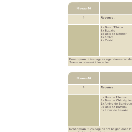
Niveau 46
#
Recettes :
9x
Bois d'Ebène
8x
Bauxite
1x
Bois de Merisier
4x
Ambre
2x
Cristal
Description :
Ces dagues légendaires constitue
Srams se refusent à les voler.
Niveau 46
#
Recettes :
3x
Bois de Charme
8x
Bois de Châtaignier
1x
Ambre de Bambout
3x
Bois de Bambou
6x
Tronc de Kokoko
Description :
Ces dagues ont baigné dans le