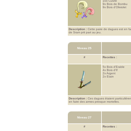
10x
Cuivre
9x
Bois de Bombu
9x
Bois d'Oliviolet
Description :
Cette paire de dagues est en fai
de Sram prit part au jeu.
Niveau 25
#
Recettes :
5x
Bois d'Erable
4x
Bois d'If
2x
Argent
2x
Etain
Description :
Ces dagues étaient particulière
en faire des armes presque mortelles.
Niveau 27
#
Recettes :