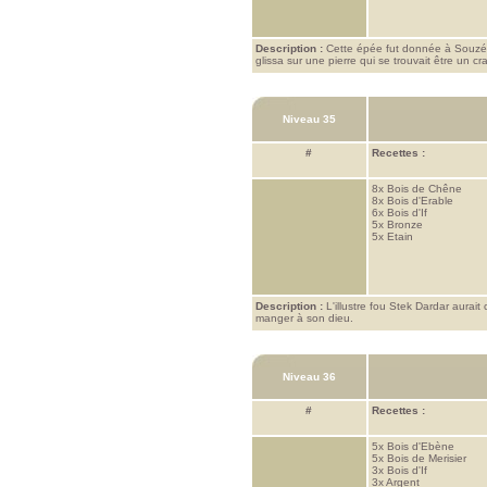
Description :
Cette épée fut donnée à Souzé S
glissa sur une pierre qui se trouvait être un cr
Niveau 35
#
Recettes :
8x
Bois de Chêne
8x
Bois d'Erable
6x
Bois d'If
5x
Bronze
5x
Etain
Description :
L'illustre fou Stek Dardar aurait
manger à son dieu.
Niveau 36
#
Recettes :
5x
Bois d'Ebène
5x
Bois de Merisier
3x
Bois d'If
3x
Argent