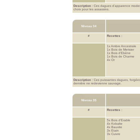
Description :
Ces dagues d'apparence modeste 
choix pour les assassins.
Niveau 34
#
Recettes :
1x
Ambre Ancestrale
1x
Bois de Merisier
1x
Bois d'Ebène
1x
Bois de Charme
4x
Or
Description :
Ces puissantes dagues, forgées à
dernière ne redevienne sauvage.
Niveau 35
#
Recettes :
5x
Bois d'Erable
4x
Kobalte
4x
Bauxite
3x
Etain
3x
Cuivre