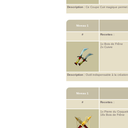
Description :
Ce Coupe Cuir magique permet de m
Niveau 1
#
Recettes :
1x
Bois de Frêne
2x
Cuivre
Description :
Outil indispensable à la création
Niveau 1
#
Recettes :
1x
Pierre du Craquel
18x
Bois de Frêne