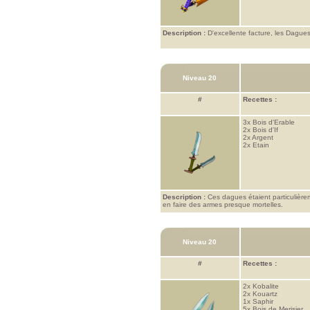
Description :
D'excellente facture, les Dagues
Niveau 20
#
Recettes :
3x
Bois d'Erable
2x
Bois d'If
2x
Argent
2x
Etain
Description :
Ces dagues étaient particulière
en faire des armes presque mortelles.
Niveau 20
#
Recettes :
2x
Kobalite
2x
Kouartz
1x
Saphir
5x
Bois de Merisier