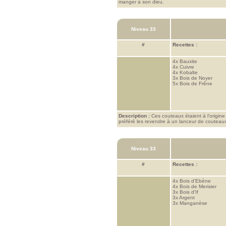
manger à son dieu.
Niveau 33
#
Recettes :
4x
Bauxite
4x
Cuivre
4x
Kobalte
3x
Bois de Noyer
5x
Bois de Frêne
Description :
Ces couteaux étaient à l'origine 
préféré les revendre à un lanceur de couteau
Niveau 33
#
Recettes :
4x
Bois d'Ebène
4x
Bois de Merisier
3x
Bois d'If
3x
Argent
3x
Manganèse