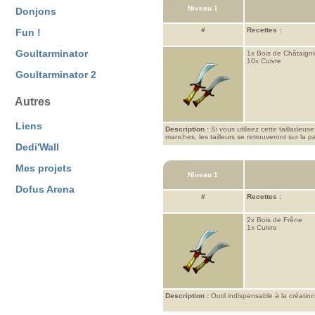
Niveau 1
Donjons
#
Recettes :
Fun !
Goultarminator
1x
Bois de Châtaigni
10x
Cuivre
Goultarminator 2
Autres
Liens
Description :
Si vous utilisez cette taillade
manches, les tailleurs se retrouveront sur la p
Dedi'Wall
Mes projets
Niveau 1
Dofus Arena
#
Recettes :
2x
Bois de Frêne
1x
Cuivre
Description :
Outil indispensable à la créatio