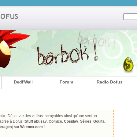
Dedi'Wall
Forum
Radio Dofus
oût
: Découvre des vidéos incroyables ainsi qu'une section
acrée à Dofus (
Stuff abusay
,
Comics
,
Cosplay
,
Séries
,
Goulta
,
rtages
) sur
Weenox.com
!