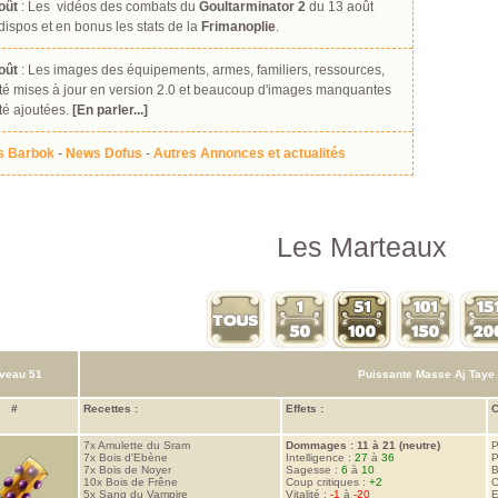
oût
: Les vidéos des combats du
Goultarminator 2
du 13 août
dispos et en bonus les stats de la
Frimanoplie
.
oût
: Les images des équipements, armes, familiers, ressources,
été mises à jour en version 2.0 et beaucoup d'images manquantes
té ajoutées.
[En parler...]
 Barbok
-
News Dofus
-
Autres Annonces et actualités
Les Marteaux
veau 51
Puissante Masse Aj Taye
#
Recettes :
Effets :
C
7x
Amulette du Sram
Dommages : 11 à 21 (neutre)
P
7x
Bois d'Ebène
Intelligence :
27
à
36
P
7x
Bois de Noyer
Sagesse :
6
à
10
B
10x
Bois de Frêne
Coup critiques :
+2
C
5x
Sang du Vampire
Vitalité :
-1
à
-20
E