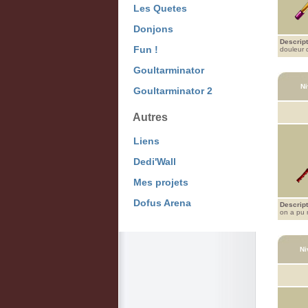
Les Quetes
Donjons
Descript
Fun !
douleur d
Goultarminator
Ni
Goultarminator 2
Autres
Liens
Dedi'Wall
Mes projets
Dofus Arena
Descript
on a pu 
Ni