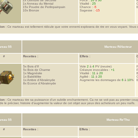
2x
Ceinture de Sécurité
Force :
16
à
30
1x
Anneau du Mental
Vitalité :
25
C
15x
Poudre de Perlinpainpain
Chance :
-5
E
10x
Bronze
Sagesse :
-15
ion :
Ce marteau est tellement ridicule que votre ennemi explosera de rire en vous voyant. Vous 
.
veau 55
Marteau Réfacteur
#
Recettes :
Effets :
C
5x
Bois d'If
Vole
2
à
4
PV (neutre)
P
5x
Bois de Charme
Créature invocables :
+1
P
1x
Magnésite
Vitalité :
11
à
20
1x
Bakélélite
Agilité :
11
à
20
C
1x
Ambre d'Abraknyde
Augmente les dommages de
6
à
10
%
E
8x
Ecorce d'Abraknyde
ion :
Ce marteau tire sa puissance d'un subtile enchantement. Ca ne se voit pas au premier coup 
 de le préciser, histoire d'augmenter la valeur de cet objet aux yeux des acheteurs un peu naïfs.
veau 55
Marteau Re'Thu
#
Recettes :
Effets :
C