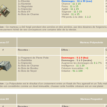
1x
Ebonite
Dommages : 16 à 30 (eau)
P
1x
Aluminite
Chance :
11
à
15
P
1x
Magnésite
Force :
11
à
15
B
1x
Kriptonite
Agilité :
11
à
15
C
4x
Bois d'If
Sagesse :
11
à
15
E
4x
Bois de Charme
Vitalité :
11
à
15
PM perdu à la cible :
1
à
2
ion :
Ce marteau a été forgé pendant des années et des années, par des dizaines de forgerons. 
reusement hérité de ses concepteurs une certaine idée de la vitesse.
veau 57
Marteau Polpoulette
#
Recettes :
Effets :
C
1x
Fragment de Pierre Polie
Dommages : 5 à 9 (feu)
P
1x
Bakélélite
Dommages : 5 à 9 (neutre)
P
1x
Kriptonite
Augmente les dommages de
3
à
7
%
B
4x
Bois de Charme
Intelligence :
11
à
20
C
4x
Bois de Bombu
Créature invocables :
+1
E
4x
Bois de Noyer
Initiative :
51
à
100
ion :
La Polpoulette est le résultat d'un croisement entre un Kwak de Feu agressif et un Tofu mala
te est considérée comme un rituel immuable, chasser cette horrible créature est un vrai plaisir.
veau 60
Marteau Pospodrol
#
Recettes :
Effets :
C