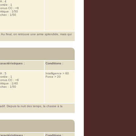
A : 4
ortée : 1
onus CC : +8
ritique : 1/50
chec : 1/50
Au final, on retrouve une arme splendide, mais qui
aractéristiques :
Conditions :
A : 5
Intelligence > 60
ortée : 1
Force > 20
onus CC : +6
ritique : 1/40
chec : 1/50
dif. Depuis la nuit des temps, la chasse à la
aractéristiques :
Conditions :