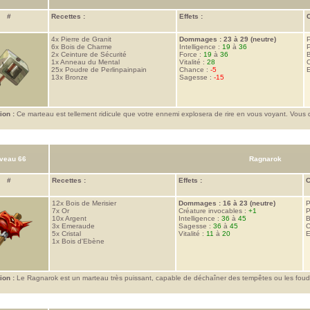
#
Recettes :
Effets :
C
4x
Pierre de Granit
Dommages : 23 à 29 (neutre)
P
6x
Bois de Charme
Intelligence :
19
à
36
P
2x
Ceinture de Sécurité
Force :
19
à
36
1x
Anneau du Mental
Vitalité :
28
C
25x
Poudre de Perlinpainpain
Chance :
-5
E
13x
Bronze
Sagesse :
-15
ion :
Ce marteau est tellement ridicule que votre ennemi explosera de rire en vous voyant. Vous 
.
veau 66
Ragnarok
#
Recettes :
Effets :
C
12x
Bois de Merisier
Dommages : 16 à 23 (neutre)
P
7x
Or
Créature invocables :
+1
P
10x
Argent
Intelligence :
36
à
45
B
3x
Emeraude
Sagesse :
36
à
45
C
5x
Cristal
Vitalité :
11
à
20
E
1x
Bois d'Ebène
ion :
Le Ragnarok est un marteau très puissant, capable de déchaîner des tempêtes ou les foudre