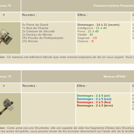
veau 70
Puissant marteau Pospodro
#
Recettes :
Effets :
C
5x
Pierre de Granit
Dommages : 24 à 31 (neutre)
P
7x
Bois de Charme
Intelligence :
21
à
40
P
2x
Ceinture de Sécurité
Force :
21
à
40
1x
Anneau du Mental
Vitalité :
30
C
25x
Poudre de Perlinpainpain
Sagesse :
-15
E
15x
Bronze
Chance :
-5
ion :
Ce marteau est tellement ridicule que votre ennemi explosera de rire en vous voyant. Vous 
.
veau 70
Marteau Ni'Hok'
#
Recettes :
Effets :
C
Dommages : 2 à 5 (air)
P
Dommages : 2 à 5 (eau)
P
Dommages : 2 à 5 (feu)
B
Dommages : 2 à 5 (terre)
C
E
ion :
Cette arme est une Shushette, elle est capable de voler les fragments d'âmes des Shushu
 les aurez récupérés, vous pourrez tenter de les incruster directement sur l'arme afin de la rendre