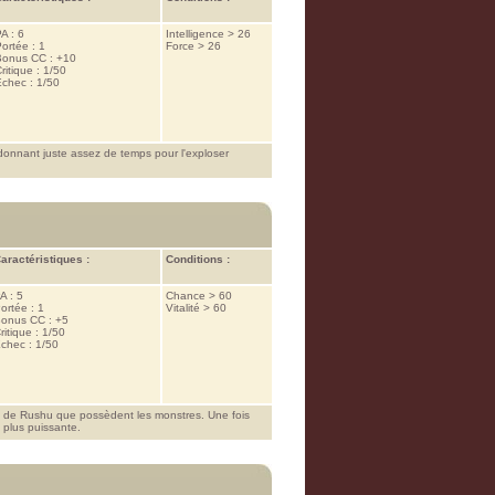
A : 6
Intelligence > 26
ortée : 1
Force > 26
Bonus CC : +10
ritique : 1/50
chec : 1/50
donnant juste assez de temps pour l'exploser
aractéristiques :
Conditions :
A : 5
Chance > 60
ortée : 1
Vitalité > 60
onus CC : +5
ritique : 1/50
chec : 1/50
s de Rushu que possèdent les monstres. Une fois
 plus puissante.