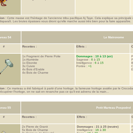
ion :
Cette masse est l'héritage de l'ancienne tribu pacifique Aj Taye. Cela explique sa principale ut
isparaît. Les brutes épaisses vous diront qu'elle marche aussi très bien pour la faire apparaître.
veau 54
Le Matronome
#
Recettes :
Effets :
C
1x
Fragment de Pierre Polie
Dommages : 10 à 13 (air)
P
1x
Aluminite
Sagesse :
6
à
15
P
1x
Ebonite
Intelligence :
6
à
15
B
3x
Cuivre
Portée :
+1
C
4x
Bois d'Erable
E
4x
Bois de Charme
ion :
Ce marteau a été fabriqué à partir d'une horloge, la fameuse horloge avalée par le Crocodail
récupérer l'horloge, on ne sait en revanche pas ce qu'il est advenu de la main...
veau 55
Petit Marteau Pospodrol
#
Recettes :
Effets :
C
2x
Pierre de Granit
Dommages : 21 à 25 (neutre)
P
5x
Bois de Charme
Intelligence :
16
à
30
P