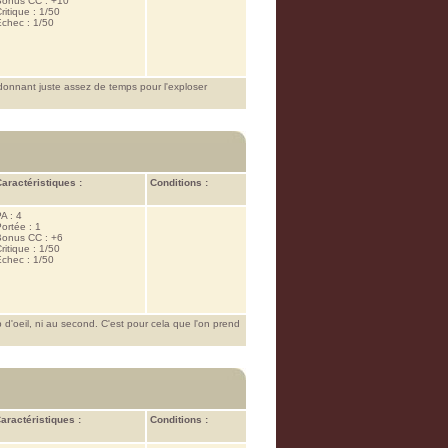
Bonus CC : +10
ritique : 1/50
chec : 1/50
donnant juste assez de temps pour l'exploser
aractéristiques :
Conditions :
A : 4
ortée : 1
Bonus CC : +6
ritique : 1/50
chec : 1/50
d'oeil, ni au second. C'est pour cela que l'on prend
aractéristiques :
Conditions :