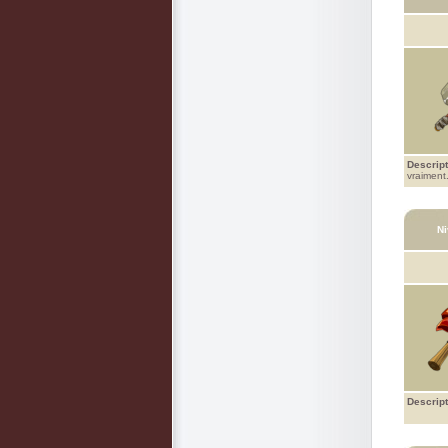
Descript
vraiment
Ni
Descript