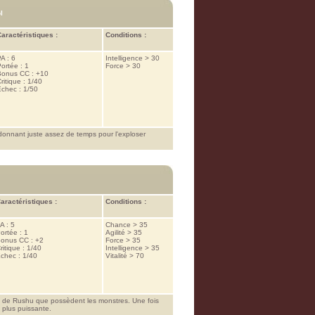
l
aractéristiques :
Conditions :
A : 6
Intelligence > 30
ortée : 1
Force > 30
Bonus CC : +10
ritique : 1/40
chec : 1/50
donnant juste assez de temps pour l'exploser
aractéristiques :
Conditions :
A : 5
Chance > 35
ortée : 1
Agilité > 35
onus CC : +2
Force > 35
ritique : 1/40
Intelligence > 35
chec : 1/40
Vitalité > 70
s de Rushu que possèdent les monstres. Une fois
 plus puissante.