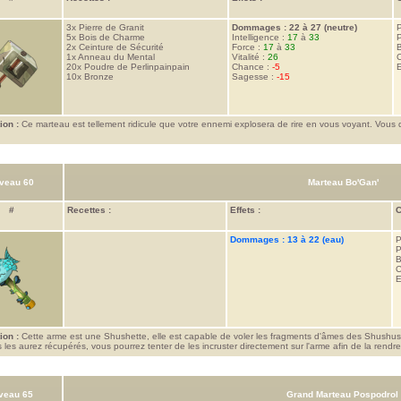
3x
Pierre de Granit
Dommages : 22 à 27 (neutre)
P
5x
Bois de Charme
Intelligence :
17
à
33
P
2x
Ceinture de Sécurité
Force :
17
à
33
1x
Anneau du Mental
Vitalité :
26
C
20x
Poudre de Perlinpainpain
Chance :
-5
E
10x
Bronze
Sagesse :
-15
ion :
Ce marteau est tellement ridicule que votre ennemi explosera de rire en vous voyant. Vous 
.
veau 60
Marteau Bo'Gan'
#
Recettes :
Effets :
C
Dommages : 13 à 22 (eau)
P
P
B
C
E
ion :
Cette arme est une Shushette, elle est capable de voler les fragments d'âmes des Shushu
 les aurez récupérés, vous pourrez tenter de les incruster directement sur l'arme afin de la rendre
veau 65
Grand Marteau Pospodrol