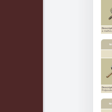
Descript
a malheu
Ni
Descript
Polpoulet
Ni