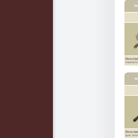
Ni
Descript
vraiment
Ni
Descript
que vous