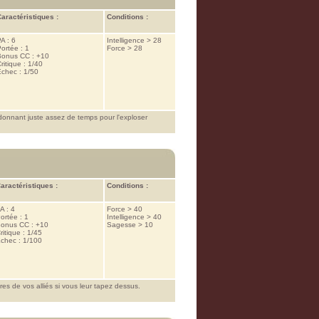
aractéristiques :
Conditions :
A : 6
Intelligence > 28
ortée : 1
Force > 28
Bonus CC : +10
ritique : 1/40
chec : 1/50
donnant juste assez de temps pour l'exploser
aractéristiques :
Conditions :
A : 4
Force > 40
ortée : 1
Intelligence > 40
onus CC : +10
Sagesse > 10
ritique : 1/45
chec : 1/100
s de vos alliés si vous leur tapez dessus.