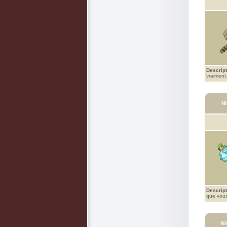
Descript
vraiment
Ni
Descript
que vous
Ni