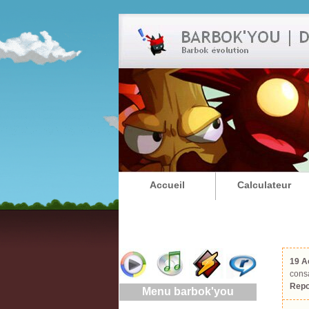
Accueil
Calculateur
19 A
cons
Repo
Menu barbok'you