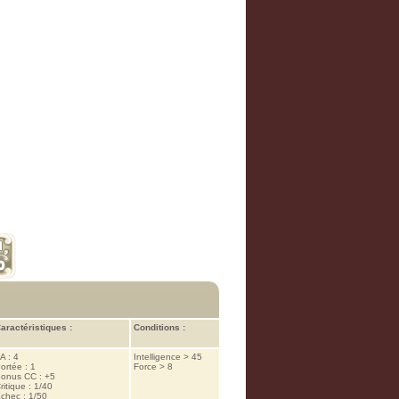
aractéristiques :
Conditions :
A : 4
Intelligence > 45
ortée : 1
Force > 8
onus CC : +5
ritique : 1/40
chec : 1/50