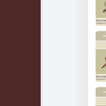
Descript
vraiment
Ni
Descript
la peine
Ni