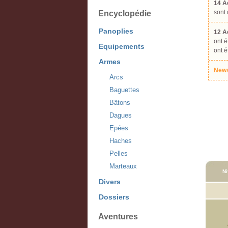
14 A
sont 
Encyclopédie
Panoplies
12 A
ont 
Equipements
ont é
Armes
News
Arcs
Baguettes
Bâtons
Dagues
Epées
Haches
Pelles
Marteaux
Ni
Divers
Dossiers
Aventures