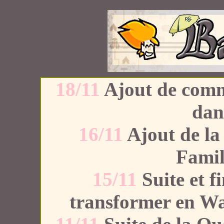
18/11
Ajout de comme
dan
16/11
Ajout de la
Famil
15/11
Suite et f
transformer en Wa 