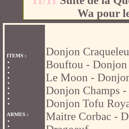
11/11
Suite de la Qu
Wa pour le
Accueil
Annonces officielles
Donjon Craqueleu
ITEMS :
Bouftou
-
Donjon
Les Anneaux
Les Amulettes
Les Bottes
Le Moon
-
Donjon
Les Ceintures
Les Chapeaux
Donjon Champs
Les Capes
Les Boucliers
Bricoleur
Donjon Tofu Roya
Les Clés
Maitre Corbac
-
D
ARMES :
Les Epées
Les Dagues