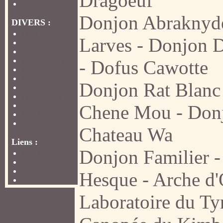
Dragoeuf
Les Haches
Donjon Abraknyd
DIVERS :
Les Panoplies
Larves
-
Donjon 
Mes Aventures
Les Métiers
Recettes Manga
-
Dofus Cawotte
Parchemins
Donjons
Donjon Rat Blanc
Familiers
Les Dossiers
Quetes
Chene Mou
-
Don
Lots Loterie
Les Dofus
Chateau Wa
Liens :
Donjon Familier
Forum AD
Map Interactive
Fansite de Fhen
Hesque
-
Arche d
FeezFM
Laboratoire du Ty