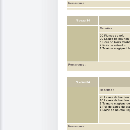
Remarques :
Niveau 34
Recettes :
20 Plumes de tofu
20 Laines de boufton 
5 Poils de black tiwabb
2 Poils de milimulou
1 Teinture magique bl
Remarques :
Niveau 34
Recettes :
20 Laines de bouftou
10 Laines de boufton 
1 Teinture magique de
1 Poil de barbe du gr
1 Laine de bouftou ro
Remarques :