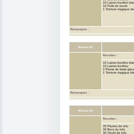
10 Laines boufton bla
10 Poils de souris
1 Teinture magique de
Remarques :
Niveau 23
Recettes :
10 Laines boufton bla
10 Laines bouftou
2 Plume de kwak glac
1 Teinture magique bl
Remarques :
Niveau 26
Recettes :
35 Plumes de tofu
30 Becs du tofu
30 Oeufs de tofu