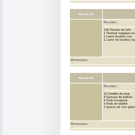
Niveau 36
Recettes :
100 Plumes de tofu
1 Teinture magique s
1 Laine boufton noir
1 Laine de bouftou ro
Remarques :
Niveau 36
Recettes :
10 Oreilles de loup
8 Queues de kolérat
4 Poils d'ouginak
4 Poils de wabbit
1 Queue de croc glan
Remarques :