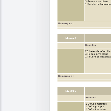
3 Peaux larve bleue
1 Poudre perlinpainpa
Remarques :
Niveau 6
Recettes :
26 Laines boufton bla
4 Peaux larve bleue
1 Poudre perlinpainpa
Remarques :
Niveau 6
Recettes :
1 Dofus emeraude
1 Dofus pourpre
1 Dofus turquoise