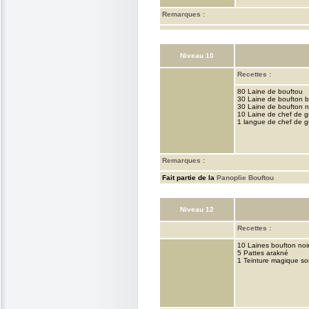
Remarques :
Niveau 10
Recettes :
80 Laine de bouftou
30 Laine de boufton b
30 Laine de boufton n
10 Laine de chef de g
1 langue de chef de g
Remarques :
Fait partie de la
Panoplie Bouftou
Niveau 12
Recettes :
10 Laines boufton noi
5 Pattes arakné
1 Teinture magique s