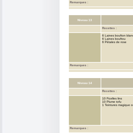
Remarques :
Niveau 13
Recettes :
6 Laines boufton blan
6 Laines bouftou
6 Pétales de rose
Remarques :
Niveau 14
Recettes :
10 Ficelles lins
10 Plume tofu
1 Teintures magique 
Remarques :