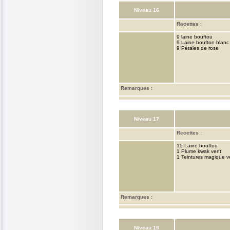
Niveau 16
Recettes :
9 laine bouftou
9 Laine boufton blanc
9 Pétales de rose
Remarques :
Niveau 17
Recettes :
15 Laine bouftou
1 Plume kwak vent
1 Teintures magique v
Remarques :
Niveau 19