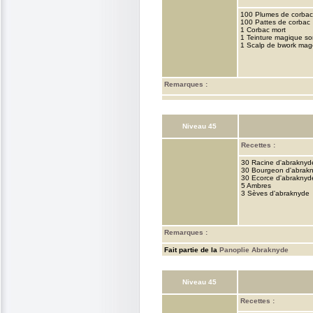
100 Plumes de corbac
100 Pattes de corbac
1 Corbac mort
1 Teinture magique s
1 Scalp de bwork mag
Remarques :
Niveau 45
Recettes :
30 Racine d'abraknyd
30 Bourgeon d'abrak
30 Ecorce d'abraknyd
5 Ambres
3 Sèves d'abraknyde
Remarques :
Fait partie de la
Panoplie Abraknyde
Niveau 45
Recettes :