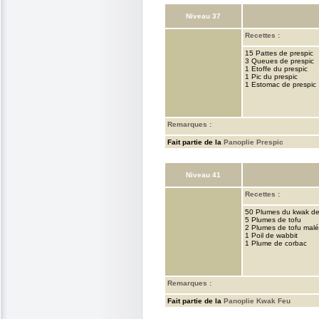
Niveau 37
Recettes :
15 Pattes de prespic
3 Queues de prespic
1 Etoffe du prespic
1 Pic du prespic
1 Estomac de prespic
Remarques :
Fait partie de la
Panoplie Prespic
Niveau 41
Recettes :
50 Plumes du kwak d
5 Plumes de tofu
2 Plumes de tofu malé
1 Poil de wabbit
1 Plume de corbac
Remarques :
Fait partie de la
Panoplie Kwak Feu