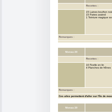
Recettes :
15 Laines boufton noi
15 Pattes arakné
1 Teinture magique s
Remarques :
Niveau 20
Recettes :
10 Ficelle en lin
4 Planches de frênes
Remarques :
Ces ailes permettent d'aller sur l'île de mo
Niveau 20