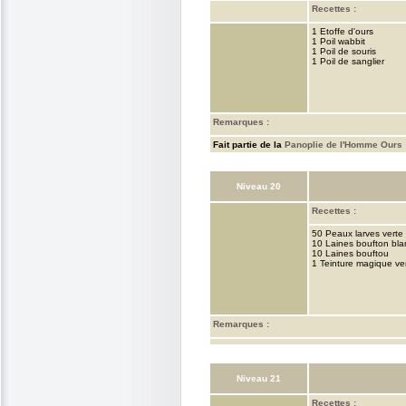
Recettes :
1 Etoffe d'ours
1 Poil wabbit
1 Poil de souris
1 Poil de sanglier
Remarques :
Fait partie de la
Panoplie de l'Homme Ours
Niveau 20
Recettes :
50 Peaux larves verte
10 Laines boufton bla
10 Laines bouftou
1 Teinture magique ve
Remarques :
Niveau 21
Recettes :