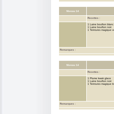
Niveau 14
Recettes :
1 Laine boufton blanc
1 Laine boufton noir
1 Teintures magique v
Remarques :
Niveau 14
Recettes :
1 Plume kwak glace
1 Laine boufton noir
1 Teintures magique b
Remarques :