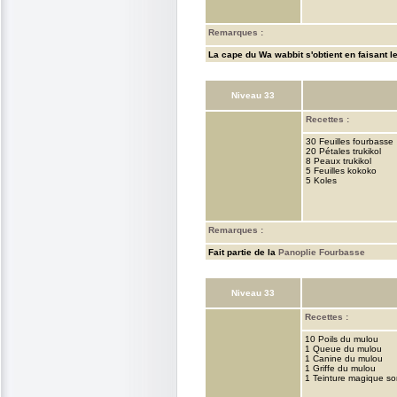
Remarques :
La cape du Wa wabbit s'obtient en faisant le
Niveau 33
Recettes :
30 Feuilles fourbasse
20 Pétales trukikol
8 Peaux trukikol
5 Feuilles kokoko
5 Koles
Remarques :
Fait partie de la
Panoplie Fourbasse
Niveau 33
Recettes :
10 Poils du mulou
1 Queue du mulou
1 Canine du mulou
1 Griffe du mulou
1 Teinture magique s