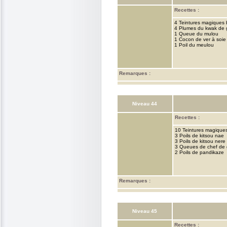
Recettes :
4 Teintures magiques 
4 Plumes du kwak de 
1 Queue du mulou
1 Cocon de ver à soie
1 Poil du meulou
Remarques :
Niveau 44
Recettes :
10 Teintures magique
3 Poils de kitsou nae
3 Poils de kitsou nere
3 Queues de chef de 
2 Poils de pandikaze
Remarques :
Niveau 45
Recettes :