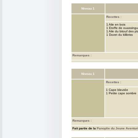
Niveau 1
Recettes :
1 Aile en bois
1 Etoffe de ouassing
1 Aile du bitouf des pl
1 Duvet du kilibriss
Remarques :
Niveau 1
Recettes :
1 Cape bleutée
1 Petite cape sombre
Remarques :
Fait partie de la
Panoplie du Jeune Aventur