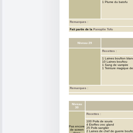
1 Plume du batofu
Remarques :
Fait partie de la
Panoplie Tofu
Niveau 29
Recettes :
1 Laines boufton blan
10 Laines bouftou
1 Sang de vampire
1 Teinture magique de
Remarques :
Niveau
30
Recettes :
100 Poils de souris
4 Etoffes croc gland
Pas encore
25 Poils sanglier
de screen
2 Laines de chef de guerre bouft
dispo