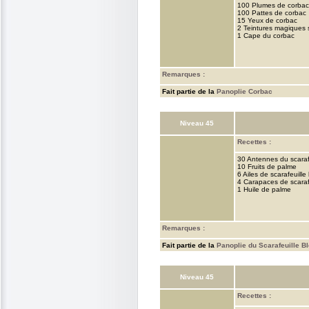
100 Plumes de corbac
100 Pattes de corbac
15 Yeux de corbac
2 Teintures magiques
1 Cape du corbac
Remarques :
Fait partie de la
Panoplie Corbac
Niveau 45
Recettes :
30 Antennes du scaraf
10 Fruits de palme
6 Ailes de scarafeuille
4 Carapaces de scaraf
1 Huile de palme
Remarques :
Fait partie de la
Panoplie du Scarafeuille B
Niveau 45
Recettes :