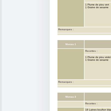
1 Plume de piou vert
1 Graine de sesame
Remarques :
Niveau 1
Recettes :
1 Plume de piou violet
1 Graine de sesame
Remarques :
Niveau 3
Recettes :
18 Laines boufton bla