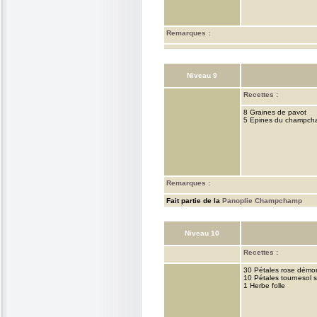
Remarques :
Niveau 9
Recettes :
8 Graines de pavot
5 Epines du champc
Remarques :
Fait partie de la
Panoplie Champchamp
Niveau 10
Recettes :
30 Pétales rose démo
10 Pétales tournesol
1 Herbe folle