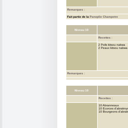
Remarques :
Fait partie de la
Panoplie Champetre
Niveau 10
Recettes :
2 Poils kitsou nakwa
2 Peaux kitsou nakwa
Remarques :
Niveau 10
Recettes :
10 Abranneaux
10 Ecorces d'abrakny
10 Bourgeons d'abra