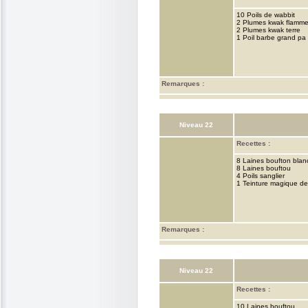
10 Poils de wabbit
2 Plumes kwak flamm
2 Plumes kwak terre
1 Poil barbe grand pa
Remarques :
Niveau 22
Recettes :
8 Laines boufton blan
8 Laines bouftou
4 Poils sanglier
1 Teinture magique de
Remarques :
Niveau 22
Recettes :
10 Laines bouftou