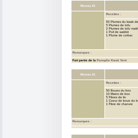
Niveau 41
Recettes :
50 Plumes du kwak de
5 Plumes de tofu
2 Plumes de tofu malé
1 Poil de wabbit
1 Plume de corbac
Remarques :
Fait partie de la
Panoplie Kwak Vent
Niveau 41
Recettes :
50 Boues du boo
10 Mains de boo
5 Fibres de lin
1 Coeur de boue du 
1 Fibre de chanvre
Remarques :