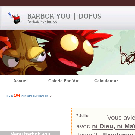
Accueil
Galerie Fan'Art
Calculateur
164
Il y a
visiteurs sur barbok
(?)
7 Juillet :
Vous avie
avec
ni Dieu, ni Maî
Tome 2 :
Existence
Menu barbok'you