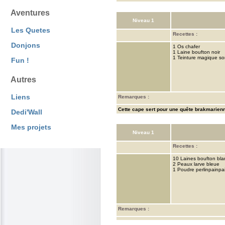
Aventures
Niveau 1
Les Quetes
Recettes :
Donjons
1 Os chafer
1 Laine boufton noir
1 Teinture magique s
Fun !
Autres
Liens
Remarques :
Cette cape sert pour une quête brakmarien
Dedi'Wall
Mes projets
Niveau 1
Recettes :
10 Laines boufton bla
2 Peaux larve bleue
1 Poudre perlinpainpa
Remarques :