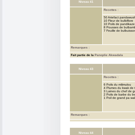
Niveau 41
Recettes :
50 Artefact pandawus
10 Fleur de bulbiflore
10 Poils de pandikaze
8 Pousses de bulbam
7 Feuille de bulbuisso
Remarques :
Fait partie de la
Panoplie Akwadala
Niveau 43
Recettes :
6 Poils du milimulou
4 Plumes du kwak de t
3 Laines du chef de g
2 Poils de barbe du 
1 Poil de grand pa wa
Remarques :
Niveau 44