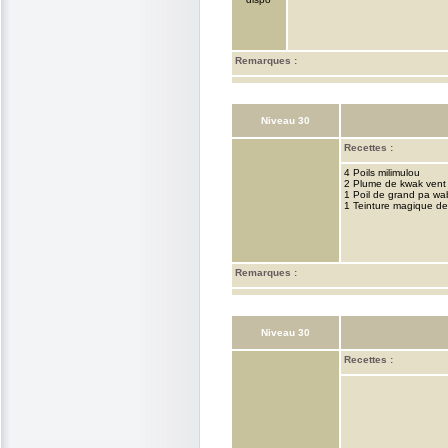
Remarques :
Niveau 30
Recettes :
4 Poils milimulou
2 Plume de kwak vent
1 Poil de grand pa wa
1 Teinture magique de
Remarques :
Niveau 30
Recettes :