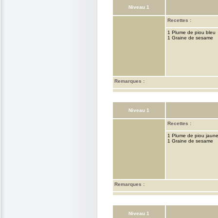
Niveau 1
Recettes :
1 Plume de piou bleu
1 Graine de sesame
Remarques :
Niveau 1
Recettes :
1 Plume de piou jaun
1 Graine de sesame
Remarques :
Niveau 1