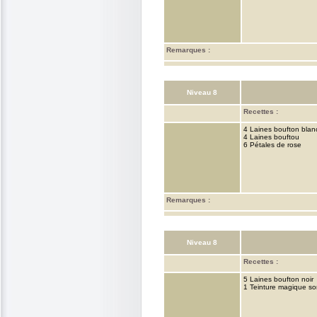
Remarques :
Niveau 8
Recettes :
4 Laines boufton blan
4 Laines bouftou
6 Pétales de rose
Remarques :
Niveau 8
Recettes :
5 Laines boufton noir
1 Teinture magique s