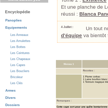
Et une planche de L
Encyclopédie
réussi :
Blanca Pan
Panoplies
4 Juillet :
Equipements
Un tout n
d'équipe
va bientôt 
Les Anneaux
Les Amulettes
Les Bottes
Les Ceintures
Les Chapeaux
Niveau 1
Les Capes
Recettes :
Les Boucliers
1 Plume corbac
Bricoleur
1 Laine boufton blanc
1 Teinture magique bl
Les Clés
Armes
Divers
Remarques :
Dossiers
Cette cape sert pour une quête bontarienne