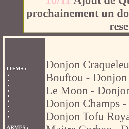
10/11
Ajout de Qu
prochainement un do
rese
Accueil
Annonces officielles
Donjon Craqueleu
ITEMS :
Bouftou
-
Donjon
Les Anneaux
Les Amulettes
Les Bottes
Le Moon
-
Donjon
Les Ceintures
Les Chapeaux
Donjon Champs
Les Capes
Les Boucliers
Bricoleur
Donjon Tofu Roya
Les Clés
ARMES :