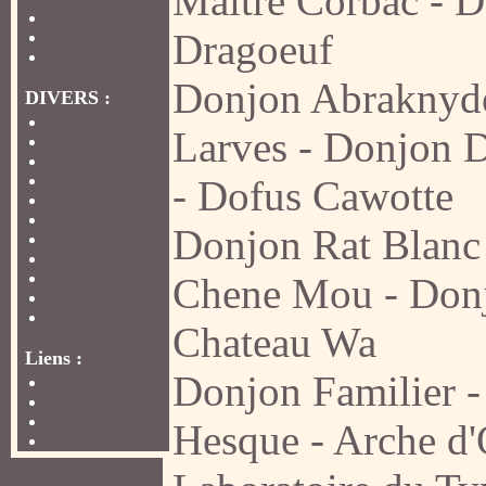
Maitre Corbac
-
D
Les Epées
Dragoeuf
Les Dagues
Les Haches
Donjon Abraknyd
DIVERS :
Les Panoplies
Larves
-
Donjon 
Mes Aventures
Les Métiers
Recettes Manga
-
Dofus Cawotte
Parchemins
Donjons
Donjon Rat Blanc
Familiers
Les Dossiers
Quetes
Chene Mou
-
Don
Lots Loterie
Les Dofus
Chateau Wa
Liens :
Donjon Familier
Forum AD
Map Interactive
Fansite de Fhen
Hesque
-
Arche d
FeezFM