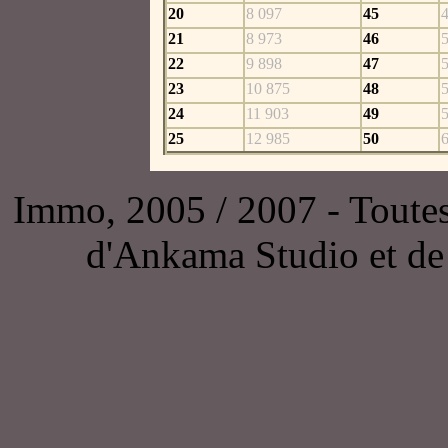
20
8 097
45
21
8 973
46
22
9 898
47
23
10 875
48
24
11 903
49
25
12 985
50
Immo, 2005 / 2007 - Toutes l
d'Ankama Studio et de 