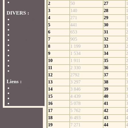
Les Haches
2
50
27
3
140
28
DIVERS :
4
271
29
Les Panoplies
Mes Aventures
5
441
30
Les Métiers
6
653
31
Recettes Manga
7
905
32
Parchemins
Donjons
8
1 199
33
Familiers
9
1 534
34
Les Dossiers
Quetes
10
1 911
35
Lots Loterie
11
2 330
36
Les Dofus
12
2792
37
Liens :
13
3 297
38
Forum AD
14
3 846
39
Map Interactive
15
4 439
40
Fansite de Fhen
FeezFM
16
5 078
41
17
5 762
42
18
6 493
43
19
7 271
44