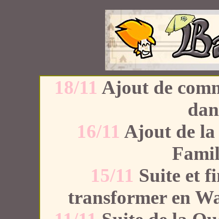
18/11
Ajout de comme
dan
16/11
Ajout de la
Famil
15/11
Suite et f
transformer en Wa 