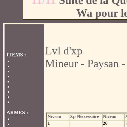
11/11
Suite de la Qu
Wa pour le
Accueil
Annonces officielles
Lvl d'xp
ITEMS :
Mineur
-
Paysan
Les Anneaux
Les Amulettes
Les Bottes
Les Ceintures
Les Chapeaux
Les Capes
Les Boucliers
Bricoleur
Les Clés
ARMES :
Niveau
Xp Néccessaire
Niveau
Les Epées
1
-
26
Les Dagues