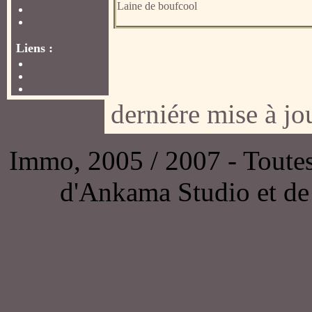
Laine de boufcool
Les Dossiers
Quetes
Liens :
Forum AD
Map Interactive
Fansite de Fhen
derniére mise à jo
Immo, 2005 / 2007 - Toutes l
d'Ankama Studio et de 