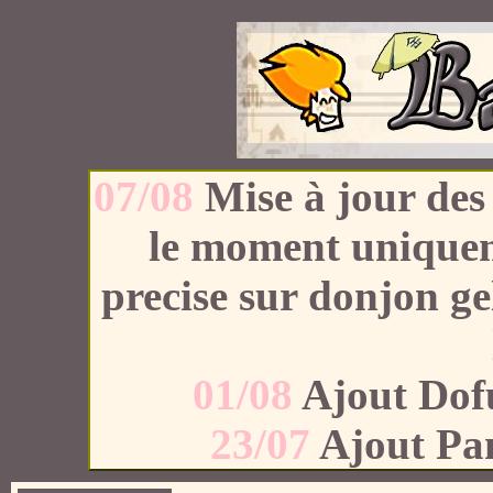
07/08
Mise à jour des 
le moment uniqueme
precise sur donjon gel
01/08
Ajout Dof
23/07
Ajout Pa