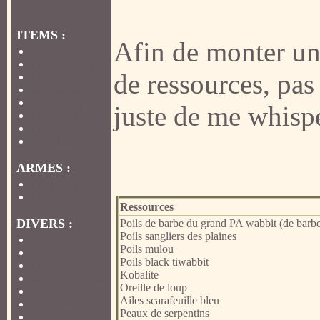
Accueil
ITEMS :
Afin de monter un 
Les Anneaux
Les Amulettes
de ressources, pa
Les Bottes
Les Ceintures
Les Chapeaux
juste de me whispe
Les Capes
Les Boucliers
Bricoleur
ARMES :
Les Epées
Les Dagues
Ressources
DIVERS :
Poils de barbe du grand PA wabbit (de barbe 
Poils sangliers des plaines
Les Panoplies
Poils mulou
Mes Aventures
Poils black tiwabbit
Les Métiers
Kobalite
Recettes Manga
Oreille de loup
Spoiler
Ailes scarafeuille bleu
Donjons
Peaux de serpentins
Familiers