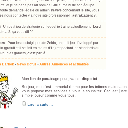
 suis pas le créateur original du site, je ne joue pas le personnage
tal et je ne parle pas au nom de Guillaume ni de son équipe.
toute demande légale ou administrative concernant le site, vous
z nous contacter via notre site professionnel :
astrak.agency
.
i
: Un petit jeu de stratégie sur lequel je traine actuellement :
Lord
ltima
. Si ça vous dit ^^
ars
: Pour les nostalgiques de Zelda, un petit jeu développé par
la (gratuit et il se finit en moins d'1h) respectant les standards du
 Pour les gamers,
c'est par là
 Barbok
-
News Dofus
-
Autres Annonces et actualités
Mon lien de parrainage pour jiva est
dispo ici
Bonjour, moi c'est
-Immortal-
(Immo pour les intimes mais ca on v
vous propose mes services si vous le souhaitez. Ceci est juste 
simple joueur comme vous tous.
Lire la suite ...