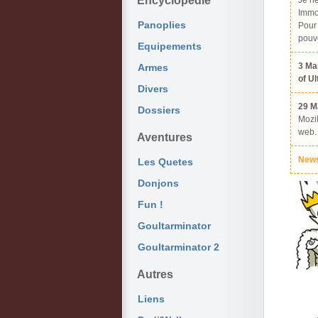
Encyclopédie
Je ne
Immor
Panoplies
Pour 
pouve
Equipements
3 Ma
Armes
of U
Divers
29 M
Dossiers
Mozil
web.
Aventures
News
Les Quetes
Donjons
Fun !
Goultarminator
Goultarminator 2
Autres
Liens