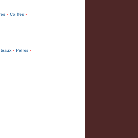
res
•
Coiffes
•
teaux
•
Pelles
•