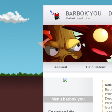
Accueil
Calculateur
Note
Barbo
Immo
Depui
Menu barbok'you
Poit
leur t