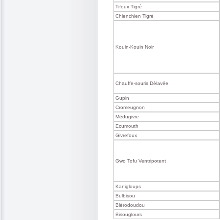
Tifoux Tigré
Chienchien Tigré
Kouin-Kouin Noir
Chauffe-souris Délavée
Gupin
Cromeugnon
Médugivre
Ecumouth
Givrefoux
Gwo Tofu Ventripotent
Kanigloups
Bulbisou
Blérodoudou
Bisouglours