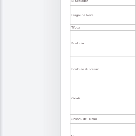
El Scarador
Dragoune Noire
Tifoux
Bouloute
Bouloute du Parrain
Gelutin
Shushu de Rushu