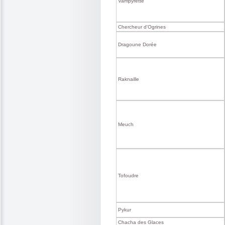
Vampyrette
Chercheur d'Ogrines
Dragoune Dorée
Raknaille
Meuch
Tofoudre
Pykur
Chacha des Glaces