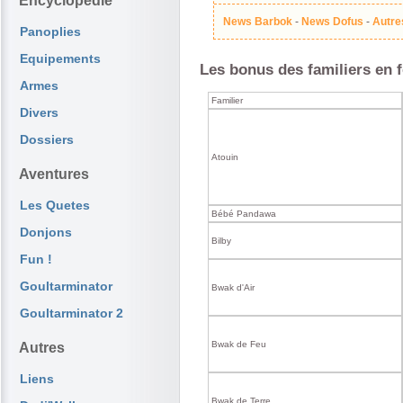
Encyclopédie
News Barbok
-
News Dofus
-
Autre
Panoplies
Equipements
Les bonus des familiers en 
Armes
Familier
Divers
Dossiers
Atouin
Aventures
Les Quetes
Bébé Pandawa
Donjons
Bilby
Fun !
Goultarminator
Bwak d'Air
Goultarminator 2
Bwak de Feu
Autres
Liens
Bwak de Terre