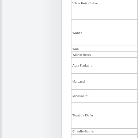
Vilain Petit Corbac
Wabbit
Walk
Willy le Relou
Abra Kadabra
Marcassin
Miniminotot
Tiwabbit Kiafin
Chauffe-Souris