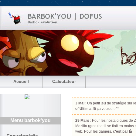
Accueil
Calculateur
3 Mai
: Un petit jeu de stratégie sur l
of Ultima
. Si ça vous dit ^^
Menu barbok'you
29 Mars
: Pour les nostalgiques de Z
Mozilla (gratuit et il se finit en moin
web. Pour les gamers,
c'est par là