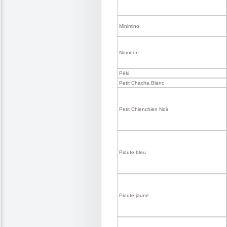
Minimino
Nomoon
Péki
Petit Chacha Blanc
Petit Chienchien Noir
Pioute bleu
Pioute jaune