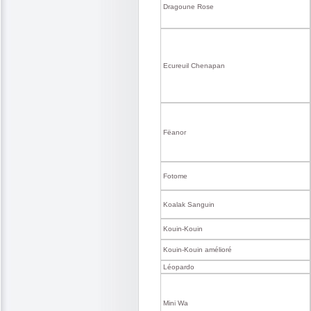
Dragoune Rose
Ecureuil Chenapan
Fëanor
Fotome
Koalak Sanguin
Kouin-Kouin
Kouin-Kouin amélioré
Léopardo
Mini Wa