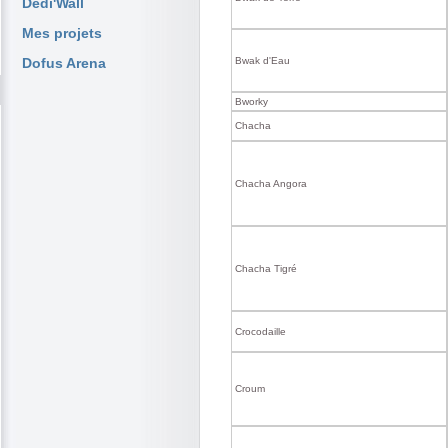
Dedi'Wall
Mes projets
Dofus Arena
Bwak d'Eau
Bworky
Chacha
Chacha Angora
Chacha Tigré
Crocodaille
Croum