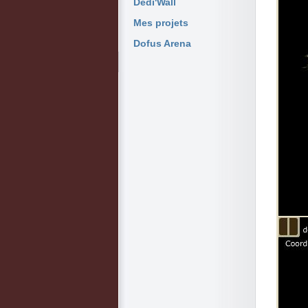
Dedi'Wall
Mes projets
Dofus Arena