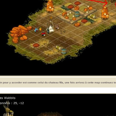
n pour y acceder est comme celui du chateau Wa, une fois arrivez à cette map continuez to