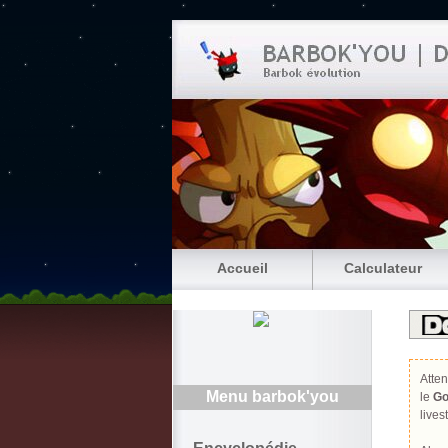
Accueil
Calculateur
Atten
Menu barbok'you
le
Go
live