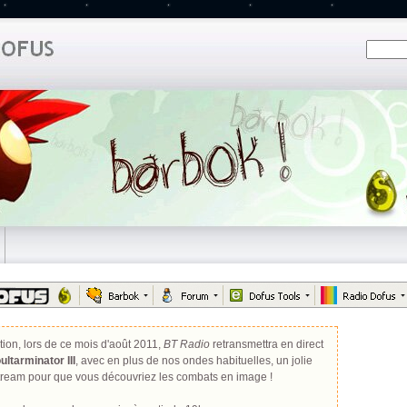
tion, lors de ce mois d'août 2011,
BT Radio
retransmettra en direct
ultarminator III
, avec en plus de nos ondes habituelles, un jolie
stream pour que vous découvriez les combats en image !