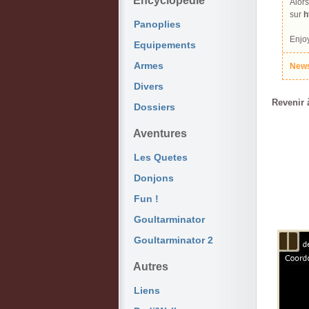
Encyclopédie
Alors
sur
h
Panoplies
Enjoy
Equipements
Armes
News
Divers
Revenir 
Dossiers
Aventures
Les Quetes
Donjons
Fun !
Goultarminator
Goultarminator 2
Autres
Liens