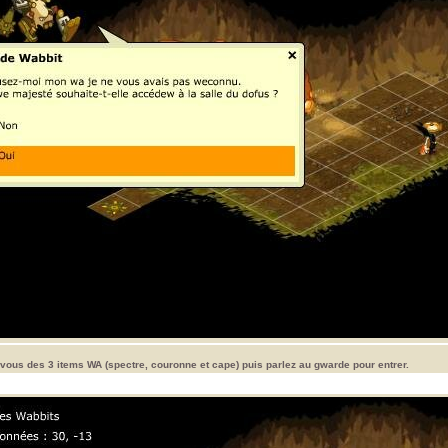
vous des 3 items WA (spectre, couronne et cape) puis parlez au gwarde pour entrer.