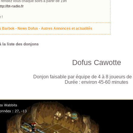
 rendez vous chaque soirs à partir de 19h
ttp://bt-radio.fr
 !
 Barbok
-
News Dofus
-
Autres Annonces et actualités
à la liste des donjons
Dofus Cawotte
Donjon faisable par équipe de 4 à 8 joueurs de 
Durée : environ 45-60 minutes