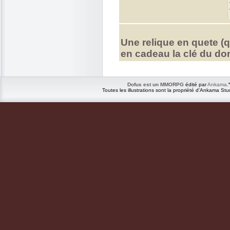
Une relique en quete (qu
en cadeau la clé du do
Dofus est un MMORPG
édité par
Ankama
.
Toutes les illustrations sont la propriété d'Ankama Stu