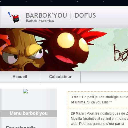
Accueil
Calculateur
3 Mai
: Un petit jeu de stratégie sur l
of Ultima
. Si ça vous dit ^^
Menu barbok'you
29 Mars
: Pour les nostalgiques de Z
Mozilla (gratuit et il se finit en moin
web. Pour les gamers,
c'est par là