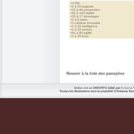
+2 PM
+2 à 55 sagesse
+21 à 40 prospection
+62 à 140 vitalité
+10 à 17 dommages
+2 à 6 soins
+1 créature invocable
+1 à 25 intelligence
+1 à 25 chance
+61 à 85 agilité
+1 à 25 force
Revenir à la liste des panoplies
Dofus est un MMORPG
édité par
Ankama
.
Toutes les illustrations sont la propriété d'Ankama Stu