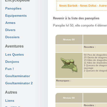
Encyclopédie
News Barbok
-
News Dofus
-
Autre
Panoplies
Equipements
Revenir à la liste des panoplies
Armes
Panoplie lvl 50, elle comporte 4 élémen
Divers
Dossiers
Niveau 50
Aventures
Recettes :
Les Quetes
50 Pics de dragodin
25 Dents de dragon
15 Ailes de dragodi
Donjons
11 Ailes de dradodi
3 Queues de dragon
sauvage
Fun !
2 Queues de dragod
Goultarminator
Remarques :
Goultarminator 2
Autres
Niveau 50
Liens
Recettes :