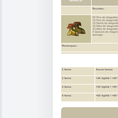
Niveau 50
Recettes :
50 Pics de dragodin
10 Pics de dragondi
10 Dents de dragod
10 Ailes de dragond
10 Ailes de dragodi
3 Queues de dragon
sauvage
Remarques :
1 Items
Aucun bonus
2 Items
+40 Agilité / +40 
3 Items
+50 Agilité / +50
4 Items
+60 Agilité / +60