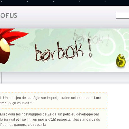
i
: Un petit jeu de stratégie sur lequel je traine actuellement :
Lord
ltima
. Si ça vous dit ^^
ars
: Pour les nostalgiques de Zelda, un petit jeu développé par
la (gratuit et il se finit en moins d'1h) respectant les standards du
 Pour les gamers,
c'est par là