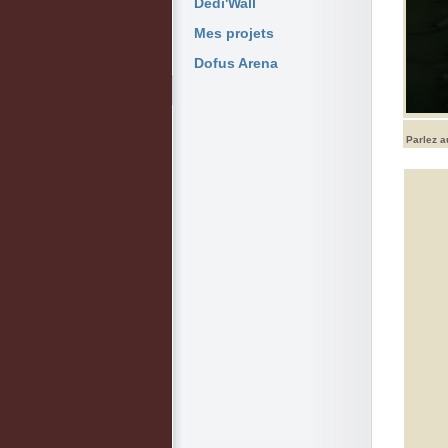
Dedi'Wall
Mes projets
Dofus Arena
Parlez a