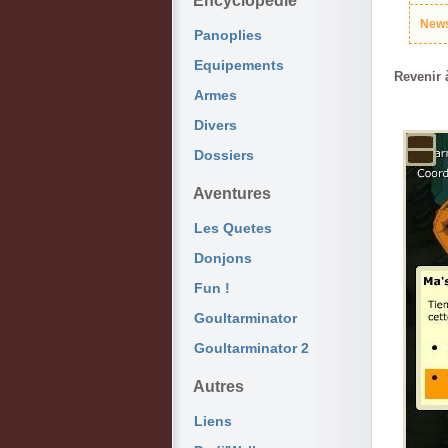
Encyclopédie
News
Panoplies
Equipements
Revenir à
Armes
Divers
Dossiers
Aventures
Les Quetes
Donjons
Fun !
Goultarminator
Goultarminator 2
Autres
Liens