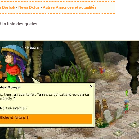
 Barbok
-
News Dofus
-
Autres Annonces et actualités
 la liste des quetes