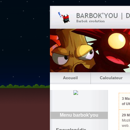
Accueil
Calculateur
3 Ma
of U
Menu barbok'you
29 M
Mozil
web.