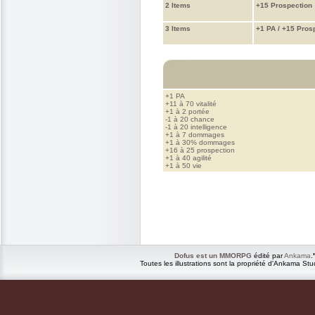
2 Items
+15 Prospection
3 Items
+1 PA / +15 Pros
+1 PA
+11 à 70 vitalité
+1 à 2 portée
-1 à 20 chance
-1 à 20 intelligence
+1 à 7 dommages
+1 à 30% dommages
+16 à 25 prospection
+1 à 40 agilité
+1 à 50 vie
Dofus est un MMORPG
édité par
Ankama
.
Toutes les illustrations sont la propriété d'Ankama Stu