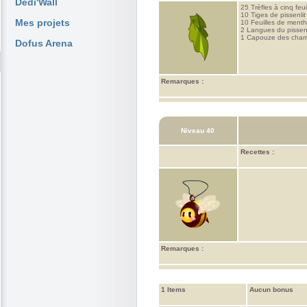
Dedi'Wall
25 Trèfles à cinq feui
10 Tiges de pissenlit
Mes projets
10 Feuilles de ment
2 Langues du pissenl
1 Capouze des cha
Dofus Arena
Remarques :
Niveau 40
Recettes :
Remarques :
1 Items
Aucun bonus