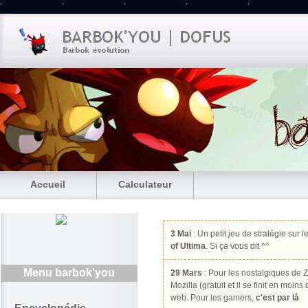
Accueil
Calculateur
3 Mai
: Un petit jeu de stratégie sur l
of Ultima
. Si ça vous dit ^^
Menu barbok'you
29 Mars
: Pour les nostalgiques de Z
Mozilla (gratuit et il se finit en moin
web. Pour les gamers,
c'est par là